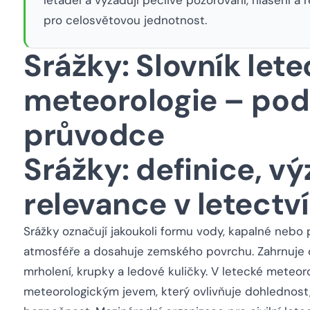
pro celosvětovou jednotnost.
Srážky: Slovník let
meteorologie – po
průvodce
Srážky: definice, v
relevance v letectví
Srážky označují jakoukoli formu vody, kapalné nebo 
atmosféře a dosahuje zemského povrchu. Zahrnuje dé
mrholení, krupky a ledové kuličky. V letecké meteoro
meteorologickým jevem, který ovlivňuje dohlednost, 