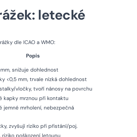
rážek: letecké
srážky dle ICAO a WMO:
Popis
 mm, snižuje dohlednost
y <0,5 mm, trvale nízká dohlednost
talky/vločky, tvoří nánosy na povrchu
é kapky mrznou při kontaktu
é jemné mrholení, nebezpečná
ky, zvyšují riziko při přistání/poj.
 riziko poškození letounu