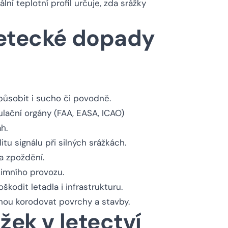
ní teplotní profil určuje, zda srážky
letecké dopady
ůsobit i sucho či povodně.
gulační orgány (FAA, EASA, ICAO)
h.
alitu signálu při silných srážkách.
 a zpoždění.
mního provozu.
škodit letadla i infrastrukturu.
hou korodovat povrchy a stavby.
žek v letectví