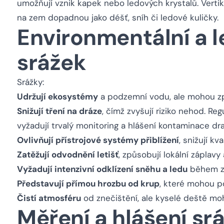
umožňují vznik kapek nebo ledových krystalů. Vertikál
na zem dopadnou jako déšť, sníh či ledové kuličky.
Environmentální a 
srážek
Srážky:
Udržují ekosystémy
a podzemní vodu, ale mohou zp
Snižují tření na dráze
, čímž zvyšují riziko nehod. Re
vyžadují trvalý monitoring a hlášení kontaminace dra
Ovlivňují přístrojové systémy přiblížení
, snižují kv
Zatěžují odvodnění letišť
, způsobují lokální záplavy
Vyžadují intenzivní odklízení sněhu a ledu
během zi
Představují přímou hrozbu od krup
, které mohou po
Čistí atmosféru
od znečištění, ale kyselé deště mo
Měření a hlášení srá