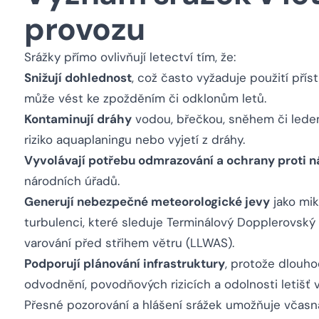
provozu
Srážky přímo ovlivňují letectví tím, že:
Snižují dohlednost
, což často vyžaduje použití příst
může vést ke zpožděním či odklonům letů.
Kontaminují dráhy
vodou, břečkou, sněhem či ledem,
riziko aquaplaningu nebo vyjetí z dráhy.
Vyvolávají potřebu odmrazování a ochrany proti 
národních úřadů.
Generují nebezpečné meteorologické jevy
jako mik
turbulenci, které sleduje Terminálový Dopplerovsk
varování před střihem větru (LLWAS).
Podporují plánování infrastruktury
, protože dlouho
odvodnění, povodňových rizicích a odolnosti letišť 
Přesné pozorování a hlášení srážek umožňuje včasn