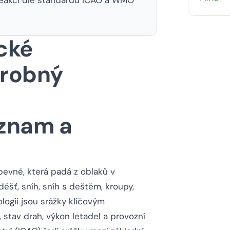
ecké
drobný
ýznam a
pevné, která padá z oblaků v
šť, sníh, sníh s deštěm, kroupy,
logii jsou srážky klíčovým
stav drah, výkon letadel a provozní