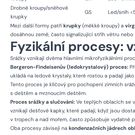
Drobné kroupy/sněhové
GS
Led/sníh <
krupky
Mezi další formy patří
krupky
(měkké kroupy) a
vir
dosáhnou země, často signalizující střih větru nebo
Fyzikální procesy: v
Srážky vznikají dvěma hlavními mikrofyzikálními pro
Bergeron-Findeisenův (ledokrystalový) proces:
Př
ukládá na ledové krystaly, které rostou a padají jako
Tento proces je klíčový pro pochopení zimních sr
s deštěm a mrznoucím deštěm.
Proces srážky a slučování:
Ve teplých oblacích se v
vznikají dešťové kapky, které padají, když jsou dost
v tropech a nad mořem, často způsobuje vydatné p
Oba procesy závisejí na
kondenzačních jádrech ob