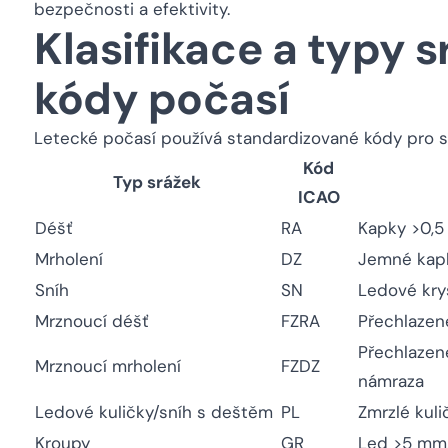
bezpečnosti a efektivity.
Klasifikace a typy s
kódy počasí
Letecké počasí používá standardizované kódy pro 
Kód
Typ srážek
ICAO
Déšť
RA
Kapky >0,5
Mrholení
DZ
Jemné kapk
Sníh
SN
Ledové krys
Mrznoucí déšť
FZRA
Přechlazen
Přechlazen
Mrznoucí mrholení
FZDZ
námraza
Ledové kuličky/sníh s deštěm
PL
Zmrzlé kulič
Kroupy
GR
Led >5 mm,