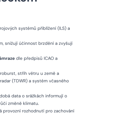
rojových systémů přiblížení (ILS) a
 snižují účinnost brzdění a zvyšují
námraze
dle předpisů ICAO a
roburst, střih větru u země a
ý radar (TDWR) a systém včasného
dobá data o srážkách informují o
vůči změně klimatu.
á provozní rozhodnutí pro zachování