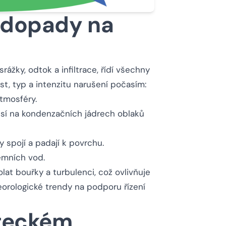
o dopady na
rážky, odtok a infiltrace, řídí všechny
ost, typ a intenzitu narušení počasím:
tmosféry.
visí na kondenzačních jádrech oblaků
 spojí a padají k povrchu.
emních vod.
t bouřky a turbulenci, což ovlivňuje
orologické trendy na podporu řízení
eteckém