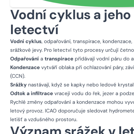
Vodní cyklus a jeh
letectví
Vodní cyklus
, odpařování, transpirace, kondenzace, s
srážkové jevy. Pro letectví tyto procesy určují četn
Odpařování
a
transpirace
přidávají vodní páru do a
Kondenzace
vytváří oblaka při ochlazování páry, zá
(CCN).
Srážky
nastávají, když se kapky nebo ledové krystaly
Odtok a infiltrace
vracejí vodu do řek, jezer a podz
Rychlé změny odpařování a kondenzace mohou vyvola
letový provoz. ICAO doporučuje sledovat hydromete
letišť a vzdušného prostoru.
Význam srážek v l