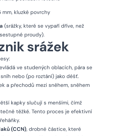
5 mm, kluzké povrchy
ga
(srážky, které se vypaří dříve, než
 sestupné proudy).
znik srážek
cesy:
evládá ve studených oblacích, pára se
 sníh nebo (po roztání) jako déšť.
ážek a přechodů mezi sněhem, sněhem
ětší kapky slučují s menšími, čímž
atečně těžké. Tento proces je efektivní
řeháňky.
laků (CCN)
, drobné částice, které