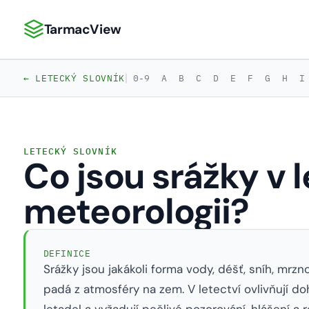
TarmacView
TarmacView: Precizní letecká analytika
|
← LETECKÝ SLOVNÍK
0-9
A
B
C
D
E
F
G
H
I
LETECKÝ SLOVNÍK
Co jsou srážky v 
meteorologii?
DEFINICE
Srážky jsou jakákoli forma vody, déšť, sníh, mrzn
padá z atmosféry na zem. V letectví ovlivňují d
letadel a vyžadují pečlivé pozorování, hlášení 