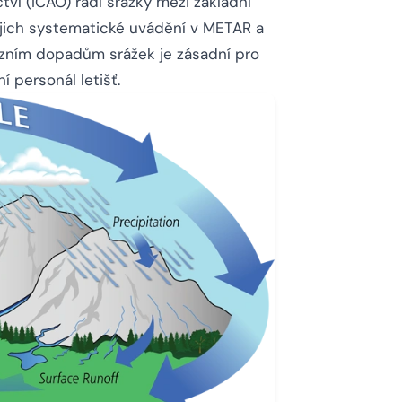
tví (ICAO) řadí srážky mezi základní
jejich systematické uvádění v METAR a
vozním dopadům srážek je zásadní pro
í personál letišť.