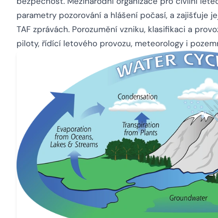
bezpečnost. Mezinárodní organizace pro civilní letec
parametry pozorování a hlášení počasí, a zajišťuje 
TAF zprávách. Porozumění vzniku, klasifikaci a pro
piloty, řídící letového provozu, meteorology i pozemn