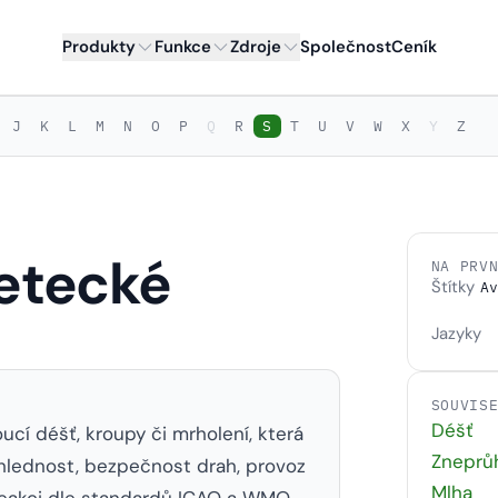
Produkty
Funkce
Zdroje
Společnost
Ceník
J
K
L
M
N
O
P
Q
R
S
T
U
V
W
X
Y
Z
letecké
NA PRV
Štítky
Av
Jazyky
SOUVIS
Déšť
oucí déšť, kroupy či mrholení, která
Zneprůh
ohlednost, bezpečnost drah, provoz
Mlha
a reakci dle standardů ICAO a WMO