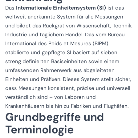
Das
Internationale Einheitensystem (SI)
ist das
weltweit anerkannte System für alle Messungen
und bildet das Rückgrat von Wissenschaft, Technik,
Industrie und täglichem Handel. Das vom Bureau
International des Poids et Mesures (BIPM)
etablierte und gepflegte SI basiert auf sieben
streng definierten Basiseinheiten sowie einem
umfassenden Rahmenwerk aus abgeleiteten
Einheiten und Präfixen. Dieses System stellt sicher,
dass Messungen konsistent, präzise und universell
verständlich sind – von Laboren und
Krankenhäusern bis hin zu Fabriken und Flughäfen.
Grundbegriffe und
Terminologie