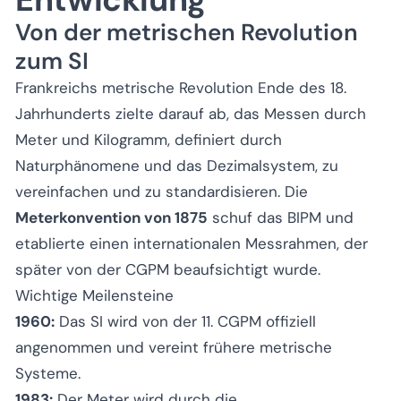
Von der metrischen Revolution
zum SI
Frankreichs metrische Revolution Ende des 18.
Jahrhunderts zielte darauf ab, das Messen durch
Meter und Kilogramm, definiert durch
Naturphänomene und das Dezimalsystem, zu
vereinfachen und zu standardisieren. Die
Meterkonvention von 1875
schuf das BIPM und
etablierte einen internationalen Messrahmen, der
später von der CGPM beaufsichtigt wurde.
Wichtige Meilensteine
1960:
Das SI wird von der 11. CGPM offiziell
angenommen und vereint frühere metrische
Systeme.
1983:
Der Meter wird durch die