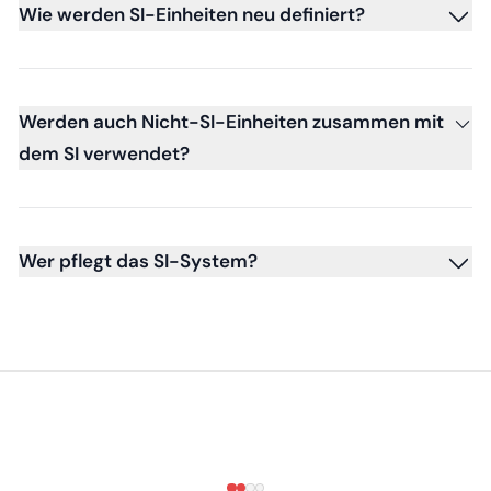
Wie werden SI-Einheiten neu definiert?
Werden auch Nicht-SI-Einheiten zusammen mit
dem SI verwendet?
Wer pflegt das SI-System?