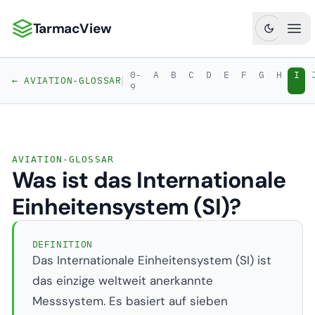
TarmacView
TarmacView: Präzisionsluftfahrtanalytik
Hau
0-
A
B
C
D
E
F
G
H
I
|
← AVIATION-GLOSSAR
9
AVIATION-GLOSSAR
Was ist das Internationale
Einheitensystem (SI)?
DEFINITION
Das Internationale Einheitensystem (SI) ist
das einzige weltweit anerkannte
Messsystem. Es basiert auf sieben