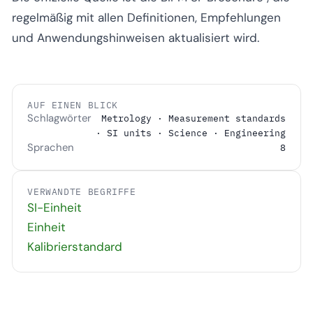
regelmäßig mit allen Definitionen, Empfehlungen
und Anwendungshinweisen aktualisiert wird.
AUF EINEN BLICK
Schlagwörter
Metrology · Measurement standards
· SI units · Science · Engineering
Sprachen
8
VERWANDTE BEGRIFFE
SI-Einheit
Einheit
Kalibrierstandard