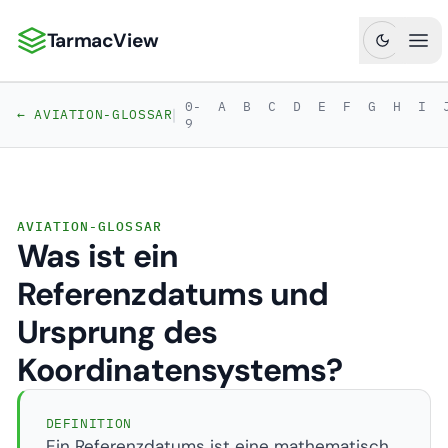
TarmacView
TarmacView: Präzisionsluftfahrtanalytik
Hau
0-
A
B
C
D
E
F
G
H
I
|
← AVIATION-GLOSSAR
9
AVIATION-GLOSSAR
Was ist ein
Referenzdatums und
Ursprung des
Koordinatensystems?
DEFINITION
Ein Referenzdatums ist eine mathematisch