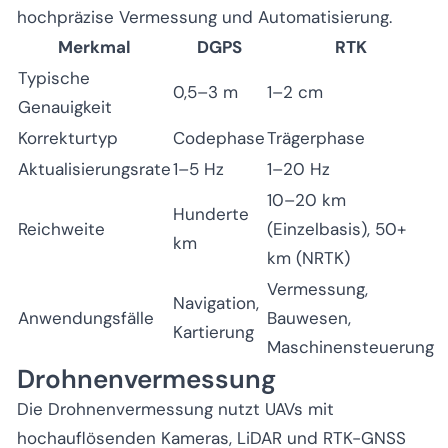
hochpräzise Vermessung und Automatisierung.
Merkmal
DGPS
RTK
Typische
0,5–3 m
1–2 cm
Genauigkeit
Korrekturtyp
Codephase
Trägerphase
Aktualisierungsrate
1–5 Hz
1–20 Hz
10–20 km
Hunderte
Reichweite
(Einzelbasis), 50+
km
km (NRTK)
Vermessung,
Navigation,
Anwendungsfälle
Bauwesen,
Kartierung
Maschinensteuerung
Drohnenvermessung
Die Drohnenvermessung nutzt UAVs mit
hochauflösenden Kameras, LiDAR und RTK-GNSS