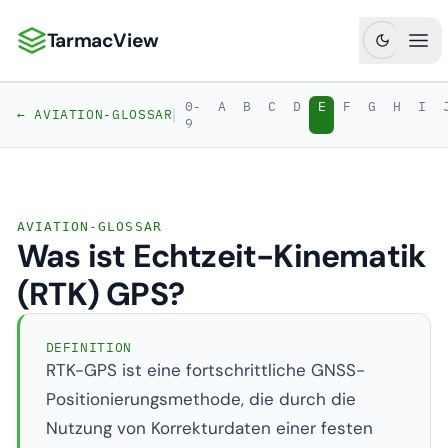
TarmacView
TarmacView: Präzisionsluftfahrtanalytik
Hau
0-
A
B
C
D
E
F
G
H
I
|
← AVIATION-GLOSSAR
9
AVIATION-GLOSSAR
Was ist Echtzeit-Kinematik
(RTK) GPS?
DEFINITION
RTK-GPS ist eine fortschrittliche GNSS-
Positionierungsmethode, die durch die
Nutzung von Korrekturdaten einer festen