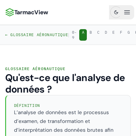
TarmacView
TarmacView : Analyses aéronautiques de précision
Ouv
0-
A
B
C
D
E
F
G
|
← GLOSSAIRE AÉRONAUTIQUE
9
GLOSSAIRE AÉRONAUTIQUE
Qu'est-ce que l'analyse de
données ?
DÉFINITION
L’analyse de données est le processus
d’examen, de transformation et
d’interprétation des données brutes afin