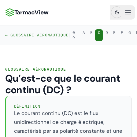
TarmacView
TarmacView : Analyses aéronautiques de précision
Ouv
0-
A
B
C
D
E
F
G
|
← GLOSSAIRE AÉRONAUTIQUE
9
GLOSSAIRE AÉRONAUTIQUE
Qu’est-ce que le courant
continu (DC) ?
DÉFINITION
Le courant continu (DC) est le flux
unidirectionnel de charge électrique,
caractérisé par sa polarité constante et une