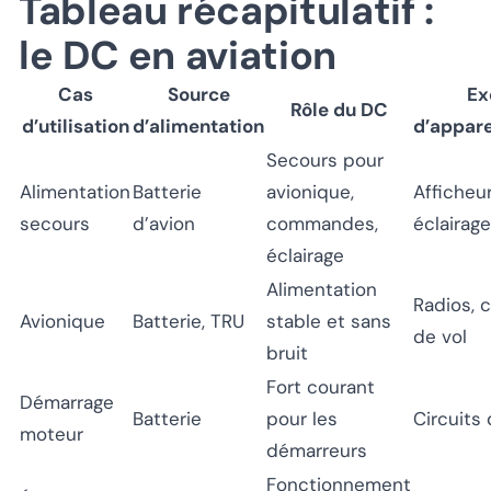
Tableau récapitulatif :
le DC en aviation
Cas
Source
Ex
Rôle du DC
d’utilisation
d’alimentation
d’appar
Secours pour
Alimentation
Batterie
avionique,
Afficheu
secours
d’avion
commandes,
éclairag
éclairage
Alimentation
Radios, 
Avionique
Batterie, TRU
stable et sans
de vol
bruit
Fort courant
Démarrage
Batterie
pour les
Circuits
moteur
démarreurs
Fonctionnement