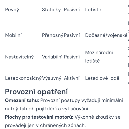
Pevný
Statický
Pasivní
Letiště
Mobilní
Přenosný
Pasivní
Dočasné/vojenské
Mezinárodní
Nastavitelný
Variabilní
Pasivní
letiště
Leteckonosičný
Výsuvný
Aktivní
Letadlové lodě
Provozní opatření
Omezení tahu:
Provozní postupy vyžadují minimální
nutný tah při pojíždění a vytlačování.
Plochy pro testování motorů:
Výkonné zkoušky se
provádějí jen v chráněných zónách.