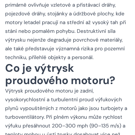
primárně ovlivňuje vzletové a přistávací dráhy,
pojezdové dráhy, stojánky a údržbové plochy, kde
motory letadel pracují na střední až vysoký tah při
stání nebo pomalém pohybu. Destruktivní síla
výtrysku nejenže degraduje povrchové materiály,
ale také představuje významná rizika pro pozemní
techniku, přilehlé objekty a personál.
Co je výtrysk
proudového motoru?
Výtrysk proudového motoru je zadní,
vysokorychlostní a turbulentní proud výfukových
plynů vypouštěných z motorů jako jsou turbojety a
turboventilátory. Při plném výkonu může rychlost
výfuku přesáhnout 200–300 mph (90–135 m/s) a
teploty mohou u ústí trysky dosahovat více než