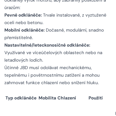
úrazům:
Pevné odkláněče:
Trvale instalované, z vyztužené
oceli nebo betonu.
Mobilní odkláněče:
Dočasné, modulární, snadno
přemístitelné.
Nastavitelné/leteckonosičné odkláněče:
Využívané ve víceúčelových oblastech nebo na
letadlových lodích.
Účinné JBD musí odolávat mechanickému,
tepelnému i povětrnostnímu zatížení a mohou
zahrnovat funkce chlazení nebo snížení hluku.
Typ odkláněče
Mobilita
Chlazení
Použití