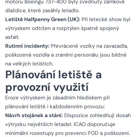
motoru Boeingu 737-400 byly zvednuty zámkové
dlaždice, které zasáhly letadlo.
Letiště Halfpenny Green (UK):
Při letecké show byl
výtryskem odtržen a rozptýlen špatně spojený
asfalt.
Rutinní incidenty:
Převrácené vozíky na zavazadla,
poškozená vozidla a zranění personálu jsou běžné
na velkých letištích.
Plánování letiště a
provozní využití
Eroze výtryskem je zásadním hlediskem při
plánování letiště i každodenním provozu:
Návrh stojánek a stání:
Dispozice zohledňují dosah
výtrysku největších letadel. ICAO doporučuje
minimální rozestupy pro prevenci FOD a poškození.