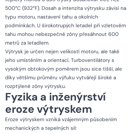
500°C (932°F). Dosah a intenzita výtrysku závisí na
typu motoru, nastavení tahu a okolních
podmínkách. U širokotrupých letadel při vzletovém
tahu mohou nebezpečné zóny přesáhnout 600
metrů za letadlem.
Výtrysk je určen nejen velikostí motoru, ale také
jeho umístěním a orientací. Turboventilátory s
vysokým obtokovým poměrem jsou sice tišší, ale
díky většímu průměru výfuku vytvářejí široké a
rozptýlené zóny výtrysku.
Fyzika a inženýrství
eroze výtryskem
Eroze výtryskem vzniká vzájemným působením
mechanických a tepelných sil: