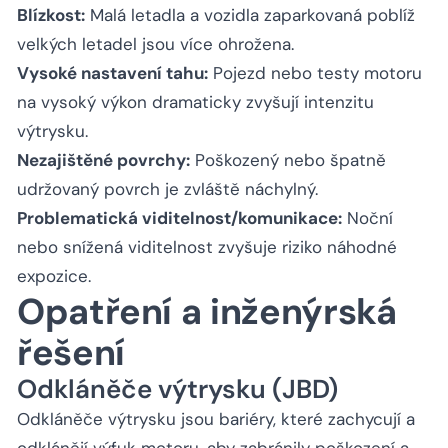
Blízkost:
Malá letadla a vozidla zaparkovaná poblíž
velkých letadel jsou více ohrožena.
Vysoké nastavení tahu:
Pojezd nebo testy motoru
na vysoký výkon dramaticky zvyšují intenzitu
výtrysku.
Nezajištěné povrchy:
Poškozený nebo špatně
udržovaný povrch je zvláště náchylný.
Problematická viditelnost/komunikace:
Noční
nebo snížená viditelnost zvyšuje riziko náhodné
expozice.
Opatření a inženýrská
řešení
Odkláněče výtrysku (JBD)
Odkláněče výtrysku jsou bariéry, které zachycují a
odklánějí výfuk motoru, aby zabránily poškození a