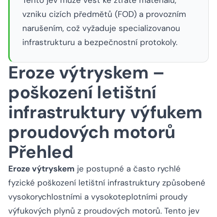
Tento jev může vést ke ztrátě materiálu,
vzniku cizích předmětů (FOD) a provozním
narušením, což vyžaduje specializovanou
infrastrukturu a bezpečnostní protokoly.
Eroze výtryskem –
poškození letištní
infrastruktury výfukem
proudových motorů
Přehled
Eroze výtryskem
je postupné a často rychlé
fyzické poškození letištní infrastruktury způsobené
vysokorychlostními a vysokoteplotními proudy
výfukových plynů z proudových motorů. Tento jev