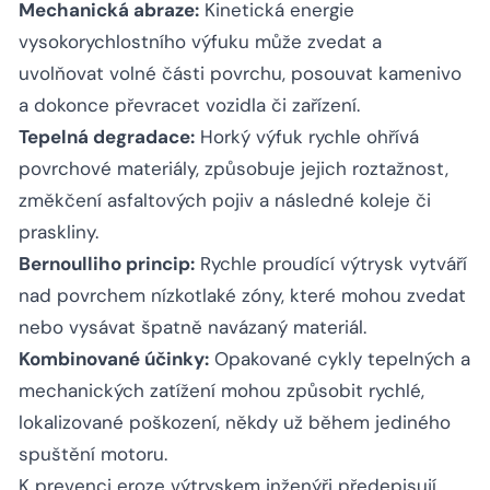
Mechanická abraze:
Kinetická energie
vysokorychlostního výfuku může zvedat a
uvolňovat volné části povrchu, posouvat kamenivo
a dokonce převracet vozidla či zařízení.
Tepelná degradace:
Horký výfuk rychle ohřívá
povrchové materiály, způsobuje jejich roztažnost,
změkčení asfaltových pojiv a následné koleje či
praskliny.
Bernoulliho princip:
Rychle proudící výtrysk vytváří
nad povrchem nízkotlaké zóny, které mohou zvedat
nebo vysávat špatně navázaný materiál.
Kombinované účinky:
Opakované cykly tepelných a
mechanických zatížení mohou způsobit rychlé,
lokalizované poškození, někdy už během jediného
spuštění motoru.
K prevenci eroze výtryskem inženýři předepisují