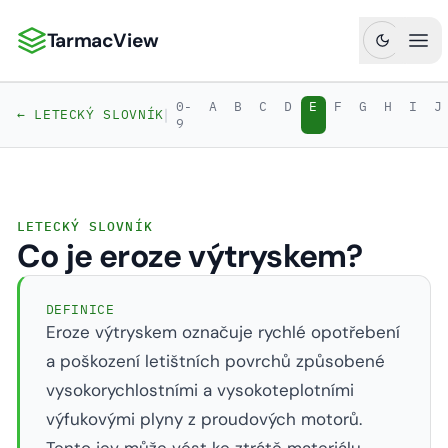
TarmacView
TarmacView: Precizní letecká analytika
Ote
0-
A
B
C
D
E
F
G
H
I
J
|
← LETECKÝ SLOVNÍK
9
LETECKÝ SLOVNÍK
Co je eroze výtryskem?
DEFINICE
Eroze výtryskem označuje rychlé opotřebení
a poškození letištních povrchů způsobené
vysokorychlostními a vysokoteplotními
výfukovými plyny z proudových motorů.