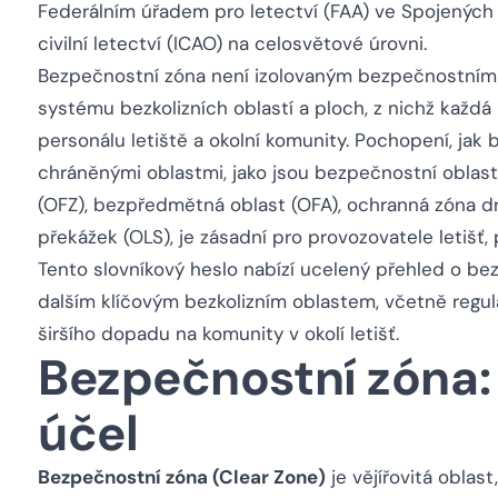
Federálním úřadem pro letectví (FAA) ve Spojených 
civilní letectví (ICAO) na celosvětové úrovni.
Bezpečnostní zóna není izolovaným bezpečnostním 
systému bezkolizních oblastí a ploch, z nichž každá h
personálu letiště a okolní komunity. Pochopení, jak 
chráněnými oblastmi, jako jsou bezpečnostní oblas
(OFZ), bezpředmětná oblast (OFA), ochranná zóna d
překážek (OLS), je zásadní pro provozovatele letišť, 
Tento slovníkový heslo nabízí ucelený přehled o be
dalším klíčovým bezkolizním oblastem, včetně regul
širšího dopadu na komunity v okolí letišť.
Bezpečnostní zóna: 
účel
Bezpečnostní zóna (Clear Zone)
je vějířovitá oblast