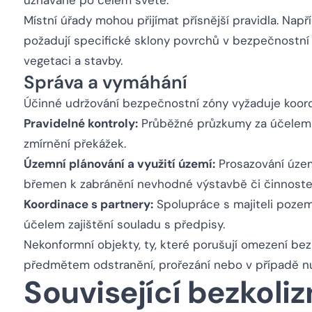
uznávané po celém světě.
Místní úřady mohou přijímat přísnější pravidla. Např
požadují specifické sklony povrchů v bezpečnostní 
vegetaci a stavby.
Správa a vymáhání
Účinné udržování bezpečnostní zóny vyžaduje koord
Pravidelné kontroly:
Průběžné průzkumy za účelem i
zmírnění překážek.
Územní plánování a využití území:
Prosazování územ
břemen k zabránění nevhodné výstavbě či činnost
Koordinace s partnery:
Spolupráce s majiteli pozem
účelem zajištění souladu s předpisy.
Nekonformní objekty, ty, které porušují omezení be
předmětem odstranění, prořezání nebo v případě nu
Související bezkoliz