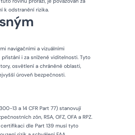
 tuto rovinu prorazí, je považován za
k odstranění rizika.
esným
mi navigačními a vizuálními
řistání i za snížené viditelnosti. Tyto
tory, osvětlení a chráněné oblasti,
ejvyšší úroveň bezpečnosti.
00-13 a 14 CFR Part 77) stanovují
pečnostních zón, RSA, OFZ, OFA a RPZ.
certifikaci dle Part 139 musí tyto
uzení rizik a schválení FAA.