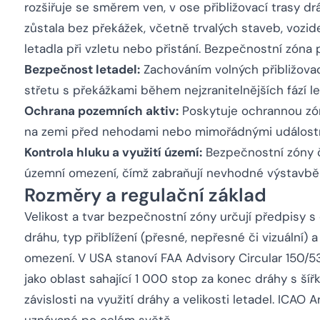
rozšiřuje se směrem ven, v ose přibližovací trasy d
zůstala bez překážek, včetně trvalých staveb, vozid
letadla při vzletu nebo přistání. Bezpečnostní zóna pl
Bezpečnost letadel:
Zachováním volných přibližovací
střetu s překážkami během nejzranitelnějších fází le
Ochrana pozemních aktiv:
Poskytuje ochrannou zón
na zemi před nehodami nebo mimořádnými událostm
Kontrola hluku a využití území:
Bezpečnostní zóny ča
územní omezení, čímž zabraňují nevhodné výstavbě v
Rozměry a regulační základ
Velikost a tvar bezpečnostní zóny určují předpisy s
dráhu, typ přiblížení (přesné, nepřesné či vizuální) 
omezení. V USA stanoví FAA Advisory Circular 150/
jako oblast sahající 1 000 stop za konec dráhy s ší
závislosti na využití dráhy a velikosti letadel. ICA