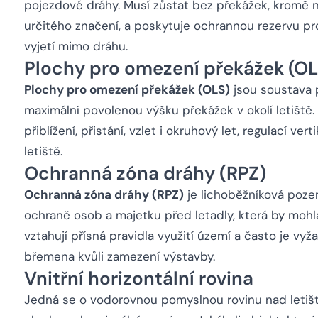
pojezdové dráhy. Musí zůstat bez překážek, kromě
určitého značení, a poskytuje ochrannou rezervu p
vyjetí mimo dráhu.
Plochy pro omezení překážek (OL
Plochy pro omezení překážek (OLS)
jsou soustava p
maximální povolenou výšku překážek v okolí letiště.
přiblížení, přistání, vzlet i okruhový let, regulací ve
letiště.
Ochranná zóna dráhy (RPZ)
Ochranná zóna dráhy (RPZ)
je lichoběžníková poze
ochraně osob a majetku před letadly, která by mohl
vztahují přísná pravidla využití území a často je vy
břemena kvůli zamezení výstavby.
Vnitřní horizontální rovina
Jedná se o vodorovnou pomyslnou rovinu nad letiště