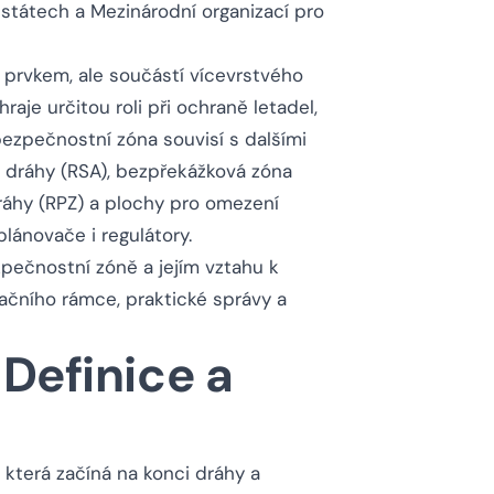
státech a Mezinárodní organizací pro
prvkem, ale součástí vícevrstvého
raje určitou roli při ochraně letadel,
bezpečnostní zóna souvisí s dalšími
t dráhy (RSA), bezpřekážková zóna
ráhy (RPZ) a plochy pro omezení
plánovače i regulátory.
zpečnostní zóně a jejím vztahu k
ačního rámce, praktické správy a
Definice a
, která začíná na konci dráhy a