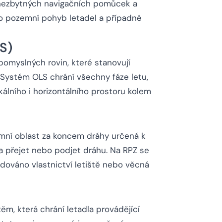
 nezbytných navigačních pomůcek a
ro pozemní pohyb letadel a případné
S)
omyslných rovin, které stanovují
 Systém OLS chrání všechny fáze letu,
rtikálního i horizontálního prostoru kolem
mní oblast za koncem dráhy určená k
a přejet nebo podjet dráhu. Na RPZ se
žadováno vlastnictví letiště nebo věcná
m, která chrání letadla provádějící