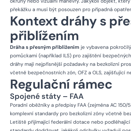
okruhy nebo vizuální manévry. Jakýkoli objekt, který
překážku a musí být posouzen pro případná opatření 
Kontext dráhy s př
přiblížením
Dráha s přesným přiblížením
je vybavena pokročilý
pomůckami (například ILS) pro zajištění bezpečných p
dráhy mají nejpřísnější požadavky na bezkolizní pros
včetně bezpečnostních zón, OFZ a OLS, zajišťující n
Regulační rámec
Spojené státy – FAA
Poradní oběžníky a předpisy FAA (zejména AC 150/53
komplexní standardy pro bezkolizní zóny včetně bez
Letiště přijímající federální dotace nebo podléhající 
standardy dodržovat, jakékoli odchylky vyžadují poso