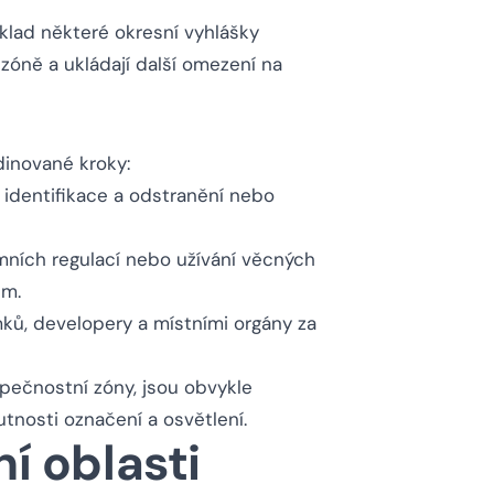
íklad některé okresní vyhlášky
zóně a ukládají další omezení na
inované kroky:
dentifikace a odstranění nebo
ních regulací nebo užívání věcných
em.
ků, developery a místními orgány za
zpečnostní zóny, jsou obvykle
tnosti označení a osvětlení.
ní oblasti