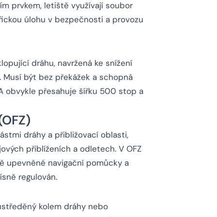
m prvkem, letiště využívají soubor
ifickou úlohu v bezpečnosti a provozu
opující dráhu, navržená ke snížení
y. Musí být bez překážek a schopná
SA obvykle přesahuje šířku 500 stop a
(OFZ)
stmi dráhy a přibližovací oblasti,
ojových přiblíženích a odletech. V OFZ
ně upevněné navigační pomůcky a
ísně regulován.
ustředěný kolem dráhy nebo