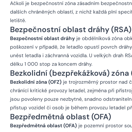
Ačkoli je bezpečnostní zóna zásadním bezpečnostní
dalších chráněných oblastí, z nichž každá plní spec
letiště.
Bezpečnostní oblast dráhy (RSA)
Bezpečnostní oblast dráhy
je obdélníková zóna obkl
poškození v případě, že letadlo opustí povrch dráh
unést letadla i záchranná vozidla. U velkých drah R
délku 1 000 stop za koncem dráhy.
Bezkolidní (bezpřekážková) zóna 
Bezkolidní zóna (OFZ)
je trojrozměrný prostor nad čá
chránící kritické provozy letadel, zejména při přístr
jsou povoleny pouze nezbytné, snadno odstranitel
přístup vozidel či osob je během provozu letadel př
Bezpředmětná oblast (OFA)
Bezpředmětná oblast (OFA)
je pozemní prostor so