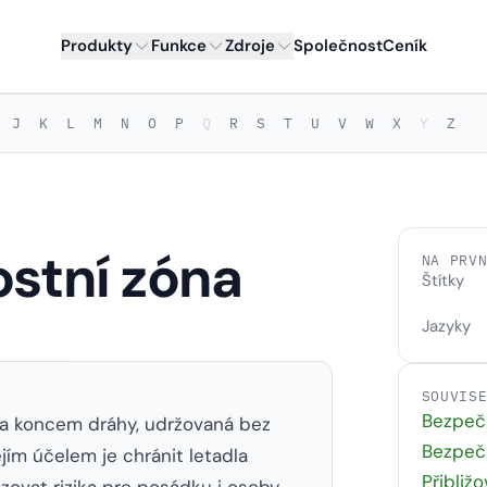
Produkty
Funkce
Zdroje
Společnost
Ceník
J
K
L
M
N
O
P
Q
R
S
T
U
V
W
X
Y
Z
ostní zóna
NA PRV
Štítky
Jazyky
SOUVIS
Bezpeč
za koncem dráhy, udržovaná bez
Bezpečn
ejím účelem je chránit letadla
Přibliž
izovat rizika pro posádku i osoby