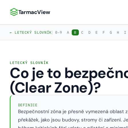
TarmacView
TarmacView: Precizní letecká analytika
|
← LETECKÝ SLOVNÍK
0-9
A
B
C
D
E
F
G
H
I
LETECKÝ SLOVNÍK
Co je to bezpečn
(Clear Zone)?
DEFINICE
Bezpečnostní zóna je přesně vymezená oblast 
překážek, jako jsou budovy, stromy či zařízení. J
během kritických fází vzletu a přistání a minimal