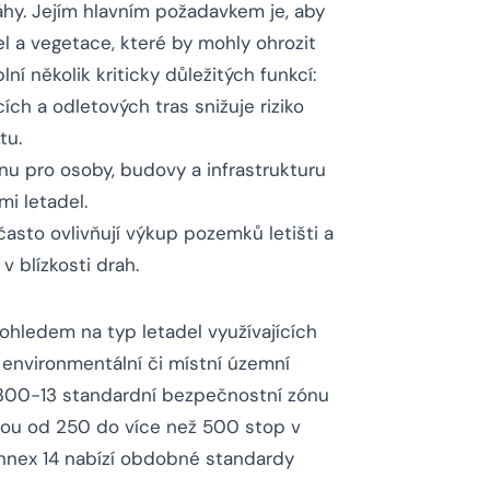
ráhy. Jejím hlavním požadavkem je, aby
el a vegetace, které by mohly ohrozit
ní několik kriticky důležitých funkcí:
ch a odletových tras snižuje riziko
tu.
u pro osoby, budovy a infrastrukturu
i letadel.
sto ovlivňují výkup pozemků letišti a
 blízkosti drah.
 ohledem na typ letadel využívajících
a environmentální či místní územní
5300-13 standardní bezpečnostní zónu
řkou od 250 do více než 500 stop v
O Annex 14 nabízí obdobné standardy