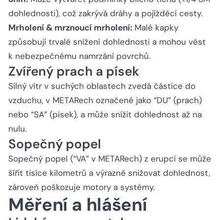
dohlednosti), což zakrývá dráhy a pojížděcí cesty.
Mrholení & mrznoucí mrholení:
Malé kapky
způsobují trvalé snížení dohlednosti a mohou vést
k nebezpečnému namrzání povrchů.
Zvířený prach a písek
Silný vítr v suchých oblastech zvedá částice do
vzduchu, v METARech označené jako “DU” (prach)
nebo “SA” (písek), a může snížit dohlednost až na
nulu.
Sopečný popel
Sopečný popel (“VA” v METARech) z erupcí se může
šířit tisíce kilometrů a výrazně snižovat dohlednost,
zároveň poškozuje motory a systémy.
Měření a hlášení