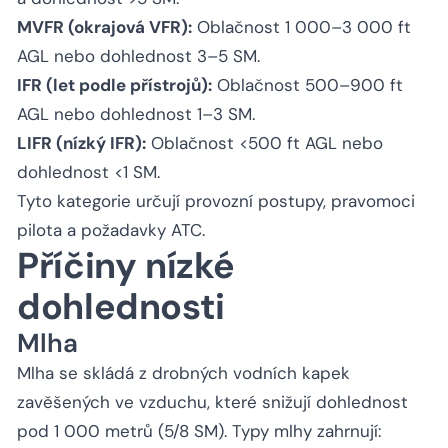
MVFR (okrajová VFR):
Oblačnost 1 000–3 000 ft
AGL nebo dohlednost 3–5 SM.
IFR (let podle přístrojů):
Oblačnost 500–900 ft
AGL nebo dohlednost 1–3 SM.
LIFR (nízký IFR):
Oblačnost <500 ft AGL nebo
dohlednost <1 SM.
Tyto kategorie určují provozní postupy, pravomoci
pilota a požadavky ATC.
Příčiny nízké
dohlednosti
Mlha
Mlha se skládá z drobných vodních kapek
zavěšených ve vzduchu, které snižují dohlednost
pod 1 000 metrů (5/8 SM). Typy mlhy zahrnují: