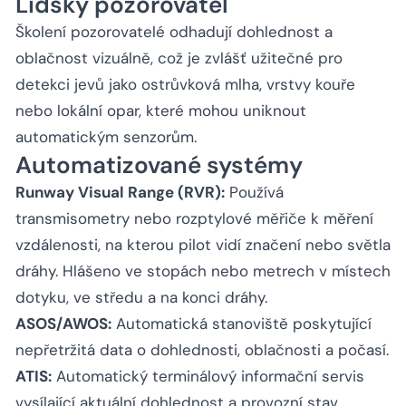
Lidský pozorovatel
Školení pozorovatelé odhadují dohlednost a
oblačnost vizuálně, což je zvlášť užitečné pro
detekci jevů jako ostrůvková mlha, vrstvy kouře
nebo lokální opar, které mohou uniknout
automatickým senzorům.
Automatizované systémy
Runway Visual Range (RVR):
Používá
transmisometry nebo rozptylové měřiče k měření
vzdálenosti, na kterou pilot vidí značení nebo světla
dráhy. Hlášeno ve stopách nebo metrech v místech
dotyku, ve středu a na konci dráhy.
ASOS/AWOS:
Automatická stanoviště poskytující
nepřetržitá data o dohlednosti, oblačnosti a počasí.
ATIS:
Automatický terminálový informační servis
vysílající aktuální dohlednost a provozní stav