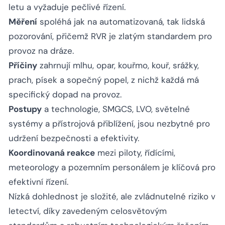
letu a vyžaduje pečlivé řízení.
Měření
spoléhá jak na automatizovaná, tak lidská
pozorování, přičemž RVR je zlatým standardem pro
provoz na dráze.
Příčiny
zahrnují mlhu, opar, kouřmo, kouř, srážky,
prach, písek a sopečný popel, z nichž každá má
specifický dopad na provoz.
Postupy
a technologie, SMGCS, LVO, světelné
systémy a přístrojová přiblížení, jsou nezbytné pro
udržení bezpečnosti a efektivity.
Koordinovaná reakce
mezi piloty, řídícími,
meteorology a pozemním personálem je klíčová pro
efektivní řízení.
Nízká dohlednost je složité, ale zvládnutelné riziko v
letectví, díky zavedeným celosvětovým