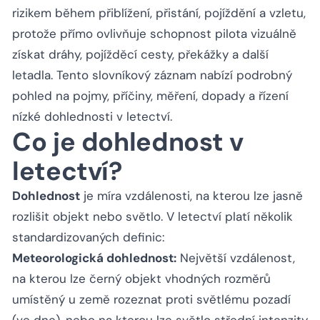
rizikem během přiblížení, přistání, pojíždění a vzletu,
protože přímo ovlivňuje schopnost pilota vizuálně
získat dráhy, pojížděcí cesty, překážky a další
letadla. Tento slovníkový záznam nabízí podrobný
pohled na pojmy, příčiny, měření, dopady a řízení
nízké dohlednosti v letectví.
Co je dohlednost v
letectví?
Dohlednost
je míra vzdálenosti, na kterou lze jasně
rozlišit objekt nebo světlo. V letectví platí několik
standardizovaných definic:
Meteorologická dohlednost:
Největší vzdálenost,
na kterou lze černý objekt vhodných rozměrů
umístěný u země rozeznat proti světlému pozadí
(ve dne), nebo na kterou lze světlo střední intenzity