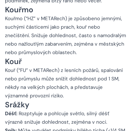
podmínek, zejména brzy ráno nebo večer.
Kouřmo
Kouřmo (“HZ” v METARech) je způsobeno jemnými,
suchými částicemi jako prach, kouř nebo
znečištění. Snižuje dohlednost, často s namodralým
nebo nažloutlým zabarvením, zejména v městských
nebo průmyslových oblastech.
Kouř
Kouř (“FU” v METARech) z lesních požárů, spalování
nebo průmyslu může snížit dohlednost pod 1 SM,
někdy na velkých plochách, a představuje
významné provozní riziko.
Srážky
Déšť:
Rozptyluje a pohlcuje světlo, silný déšť
výrazně snižuje dohlednost, zejména v noci.
Sníh:
Může vytvářet podmínky bílého ticha (<1/4 SM