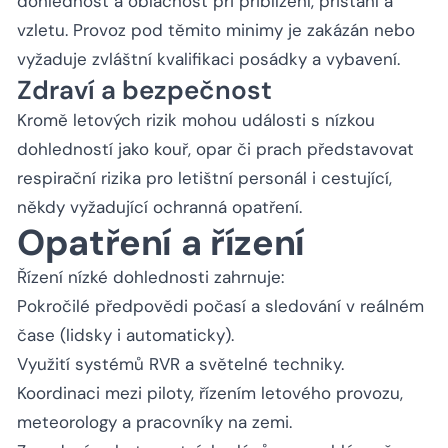
dohlednost a oblačnost při přiblížení, přistání a
vzletu. Provoz pod těmito minimy je zakázán nebo
vyžaduje zvláštní kvalifikaci posádky a vybavení.
Zdraví a bezpečnost
Kromě letových rizik mohou události s nízkou
dohledností jako kouř, opar či prach představovat
respirační rizika pro letištní personál i cestující,
někdy vyžadující ochranná opatření.
Opatření a řízení
Řízení nízké dohlednosti zahrnuje:
Pokročilé předpovědi počasí a sledování v reálném
čase (lidsky i automaticky).
Využití systémů RVR a světelné techniky.
Koordinaci mezi piloty, řízením letového provozu,
meteorology a pracovníky na zemi.