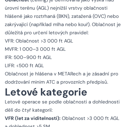
úrovní terénu (AGL) nejnižší vrstvy oblačnosti
hlášené jako roztrhaná (BKN), zatažená (OVC) nebo
zakrývající (například mlha nebo kouř). Oblačnost je
důležitá pro určení letových pravidel:
VFR: Oblačnost >3 000 ft AGL
MVFR: 1 000–3 000 ft AGL
IFR: 500–900 ft AGL
LIFR: <500 ft AGL
Oblačnost je hlášena v METARech a je zásadní pro
dodržování minim ATC a provozních předpisů.
Letové kategorie
Letové operace se podle oblačnosti a dohlednosti
dělí do čtyř kategorií:
VFR (let za viditelnosti):
Oblačnost >3 000 ft AGL
a dohlednost >5 SM.