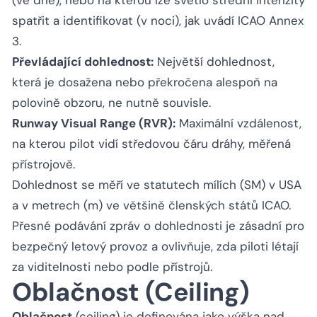
spatřit a identifikovat (v noci), jak uvádí ICAO Annex
3.
Převládající dohlednost:
Největší dohlednost,
která je dosažena nebo překročena alespoň na
polovině obzoru, ne nutně souvisle.
Runway Visual Range (RVR):
Maximální vzdálenost,
na kterou pilot vidí středovou čáru dráhy, měřená
přístrojově.
Dohlednost se měří ve statutech mílích (SM) v USA
a v metrech (m) ve většině členských států ICAO.
Přesné podávání zpráv o dohlednosti je zásadní pro
bezpečný letový provoz a ovlivňuje, zda piloti létají
za viditelnosti nebo podle přístrojů.
Oblačnost (Ceiling)
Oblačnost
(ceiling) je definována jako výška nad