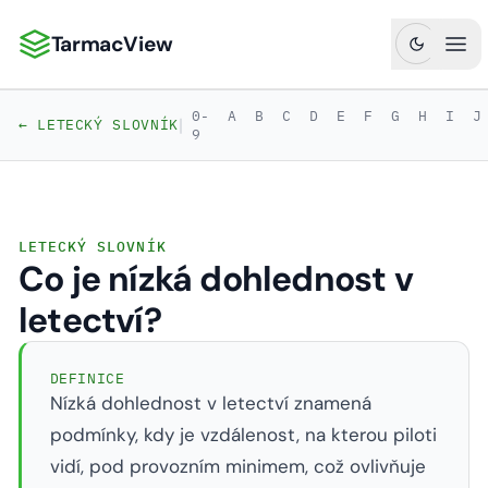
TarmacView
TarmacView: Precizní letecká analytika
Ote
0-
A
B
C
D
E
F
G
H
I
J
|
← LETECKÝ SLOVNÍK
9
LETECKÝ SLOVNÍK
Co je nízká dohlednost v
letectví?
DEFINICE
Nízká dohlednost v letectví znamená
podmínky, kdy je vzdálenost, na kterou piloti
vidí, pod provozním minimem, což ovlivňuje