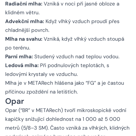
Radiační mlha:
Vzniká v noci při jasné obloze a
klidném větru.
Advekční mlha:
Když vlhký vzduch proudí přes
chladnější povrch.
Mlha na svahu:
Vzniká, když vlhký vzduch stoupá
po terénu.
Parní mlha:
Studený vzduch nad teplou vodou.
Ledová mlha:
Při podnulových teplotách, s
ledovými krystaly ve vzduchu.
Mlha je v METARech hlášena jako “FG” a je častou
příčinou zpoždění na letištích.
Opar
Opar (“BR” v METARech) tvoří mikroskopické vodní
kapičky snižující dohlednost na 1 000 až 5 000
metrů (5/8–3 SM). Často vzniká za vlhkých, klidných