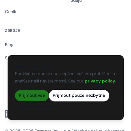
údajů
Ceník
ZDROJE
Blog
Slovník
Souhlas s cookies
Používáme cookies ke zlepšení vašeho prohlížení a
analýze naší návštěvnosti. See our
privacy policy
.
EN
CS
SK
DE
PL
HU
ES
FR
Přijmout vše
Přijmout pouze nezbytné
Nastavení cookies
Linkedin