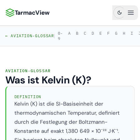
TarmacView
TarmacView: Präzisionsluftfahrtanalytik
Hau
0-
A
B
C
D
E
F
G
H
I
|
← AVIATION-GLOSSAR
9
AVIATION-GLOSSAR
Was ist Kelvin (K)?
DEFINITION
Kelvin (K) ist die SI-Basiseinheit der
thermodynamischen Temperatur, definiert
durch die Festlegung der Boltzmann-
Konstante auf exakt 1,380 649 × 10⁻²³ J·K⁻¹.