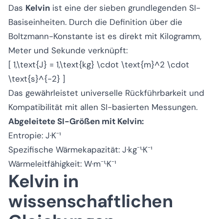
Das
Kelvin
ist eine der sieben grundlegenden SI-
Basiseinheiten. Durch die Definition über die
Boltzmann-Konstante ist es direkt mit Kilogramm,
Meter und Sekunde verknüpft:
[ 1,\text{J} = 1,\text{kg} \cdot \text{m}^2 \cdot
\text{s}^{-2} ]
Das gewährleistet universelle Rückführbarkeit und
Kompatibilität mit allen SI-basierten Messungen.
Abgeleitete SI-Größen mit Kelvin:
Entropie: J·K⁻¹
Spezifische Wärmekapazität: J·kg⁻¹·K⁻¹
Wärmeleitfähigkeit: W·m⁻¹·K⁻¹
Kelvin in
wissenschaftlichen