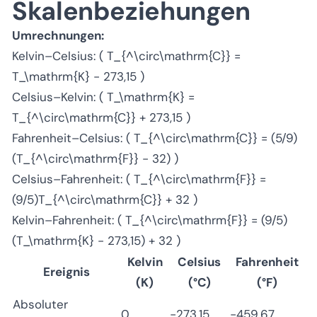
Skalenbeziehungen
Umrechnungen:
Kelvin–Celsius: ( T_{^\circ\mathrm{C}} =
T_\mathrm{K} - 273,15 )
Celsius–Kelvin: ( T_\mathrm{K} =
T_{^\circ\mathrm{C}} + 273,15 )
Fahrenheit–Celsius: ( T_{^\circ\mathrm{C}} = (5/9)
(T_{^\circ\mathrm{F}} - 32) )
Celsius–Fahrenheit: ( T_{^\circ\mathrm{F}} =
(9/5)T_{^\circ\mathrm{C}} + 32 )
Kelvin–Fahrenheit: ( T_{^\circ\mathrm{F}} = (9/5)
(T_\mathrm{K} - 273,15) + 32 )
Kelvin
Celsius
Fahrenheit
Ereignis
(K)
(°C)
(°F)
Absoluter
0
−273,15
−459,67