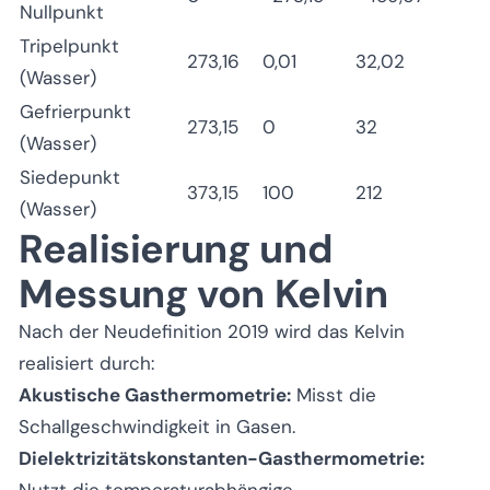
Nullpunkt
Tripelpunkt
273,16
0,01
32,02
(Wasser)
Gefrierpunkt
273,15
0
32
(Wasser)
Siedepunkt
373,15
100
212
(Wasser)
Realisierung und
Messung von Kelvin
Nach der Neudefinition 2019 wird das Kelvin
realisiert durch:
Akustische Gasthermometrie:
Misst die
Schallgeschwindigkeit in Gasen.
Dielektrizitätskonstanten-Gasthermometrie:
Nutzt die temperaturabhängige