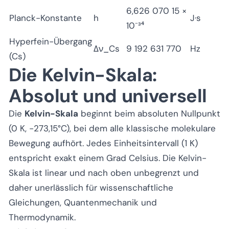
6,626 070 15 ×
Planck-Konstante
h
J·s
10⁻³⁴
Hyperfein-Übergang
Δν_Cs
9 192 631 770
Hz
(Cs)
Die Kelvin-Skala:
Absolut und universell
Die
Kelvin-Skala
beginnt beim absoluten Nullpunkt
(0 K, −273,15°C), bei dem alle klassische molekulare
Bewegung aufhört. Jedes Einheitsintervall (1 K)
entspricht exakt einem Grad Celsius. Die Kelvin-
Skala ist linear und nach oben unbegrenzt und
daher unerlässlich für wissenschaftliche
Gleichungen, Quantenmechanik und
Thermodynamik.