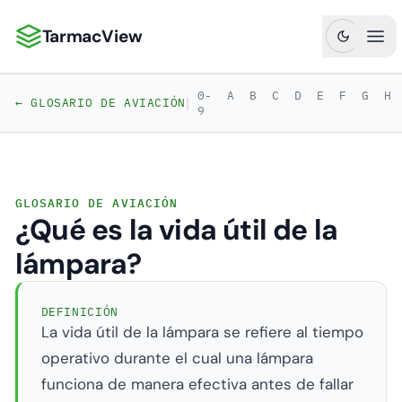
TarmacView
TarmacView: Análisis de Aviación de Precisión
Abr
0-
A
B
C
D
E
F
G
H
|
← GLOSARIO DE AVIACIÓN
9
GLOSARIO DE AVIACIÓN
¿Qué es la vida útil de la
lámpara?
DEFINICIÓN
La vida útil de la lámpara se refiere al tiempo
operativo durante el cual una lámpara
funciona de manera efectiva antes de fallar