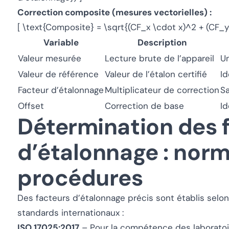
Correction composite (mesures vectorielles) :
[ \text{Composite} = \sqrt{(CF_x \cdot x)^2 + (CF_y
Variable
Description
Valeur mesurée
Lecture brute de l’appareil
Un
Valeur de référence
Valeur de l’étalon certifié
I
Facteur d’étalonnage
Multiplicateur de correction
S
Offset
Correction de base
I
Détermination des 
d’étalonnage : norm
procédures
Des facteurs d’étalonnage précis sont établis sel
standards internationaux :
ISO 17025:2017
– Pour la compétence des laboratoir