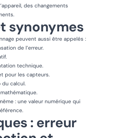
l’appareil, des changements
ments.
 et synonymes
lonnage peuvent aussi être appelés :
ation de l’erreur.
if.
tation technique.
t pour les capteurs.
 du calcul.
n mathématique.
e même : une valeur numérique qui
référence.
ues : erreur