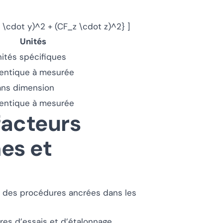
 \cdot y)^2 + (CF_z \cdot z)^2} ]
Unités
ités spécifiques
dentique à mesurée
ans dimension
dentique à mesurée
facteurs
es et
on des procédures ancrées dans les
es d’essais et d’étalonnage.