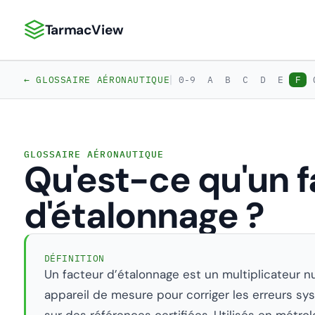
TarmacView
TarmacView : Analyses aéronautiques de précision
|
← GLOSSAIRE AÉRONAUTIQUE
0-9
A
B
C
D
E
F
GLOSSAIRE AÉRONAUTIQUE
Qu'est-ce qu'un 
d'étalonnage ?
DÉFINITION
Un facteur d’étalonnage est un multiplicateur n
appareil de mesure pour corriger les erreurs sys
sur des références certifiées. Utilisés en métrolo