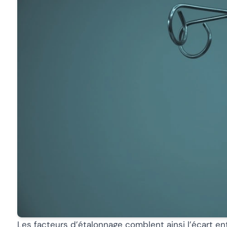
Les facteurs d’étalonnage comblent ainsi l’écart ent