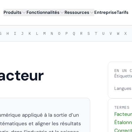
Produits
Fonctionnalités
Ressources
Entreprise
Tarifs
G
H
I
J
K
L
M
N
O
P
Q
R
S
T
U
V
W
X
facteur
EN UN 
Étiquett
Langues
TERMES
Facteur
umérique appliqué à la sortie d’un
Étalon
tématiques et aligner les résultats
Correct
gie, dans l’industrie et la science,