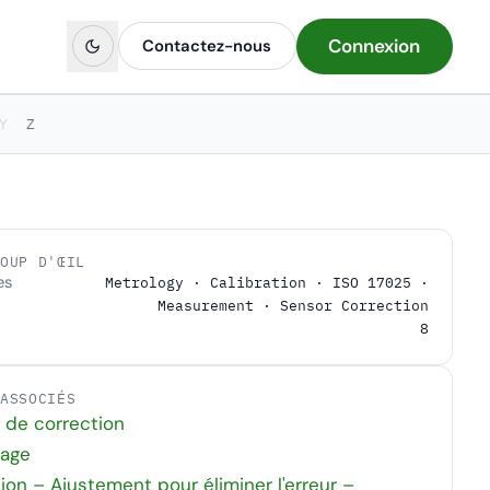
Connexion
Contactez-nous
Y
Z
COUP D'ŒIL
es
Metrology · Calibration · ISO 17025 ·
Measurement · Sensor Correction
8
 ASSOCIÉS
 de correction
nage
ion – Ajustement pour éliminer l'erreur –