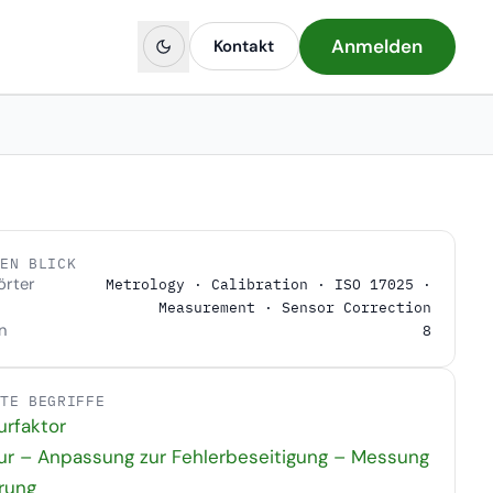
Anmelden
Kontakt
NEN BLICK
örter
Metrology · Calibration · ISO 17025 ·
Measurement · Sensor Correction
n
8
DTE BEGRIFFE
urfaktor
ur – Anpassung zur Fehlerbeseitigung – Messung
erung