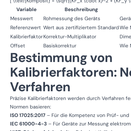
[ \text{Komposit} = \sqrt{(KF_x \cdot x)^2 + (KF_y \
Variable
Beschreibung
Messwert
Rohmessung des Geräts
Gerä
Referenzwert
Wert aus zertifiziertem Standard
Wie 
Kalibrierfaktor
Korrektur-Multiplikator
Dime
Offset
Basiskorrektur
Wie 
Bestimmung von
Kalibrierfaktoren:
Verfahren
Präzise Kalibrierfaktoren werden durch Verfahren fes
Normen basieren:
ISO 17025:2017
– Für die Kompetenz von Prüf- und Ka
IEC 61000-4-3
– Für Geräte zur Messung elektroma