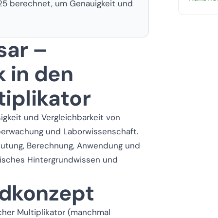
25 berechnet, um Genauigkeit und
sar –
k in den
iplikator
igkeit und Vergleichbarkeit von
überwachung und Laborwissenschaft.
eutung, Berechnung, Anwendung und
nisches Hintergrundwissen und
ndkonzept
cher Multiplikator (manchmal