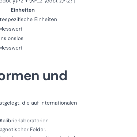
cdot y)^2 + (KF_z \cdot z)^2} ]
Einheiten
tespezifische Einheiten
Messwert
nsionslos
Messwert
 Normen und
tgelegt, die auf internationalen
librierlaboratorien.
gnetischer Felder.