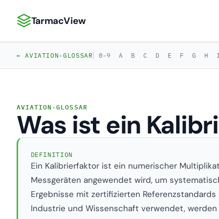
TarmacView
TarmacView: Präzisionsluftfahrtanalytik
|
← AVIATION-GLOSSAR
0-9
A
B
C
D
E
F
G
H
AVIATION-GLOSSAR
Was ist ein Kalibr
DEFINITION
Ein Kalibrierfaktor ist ein numerischer Multiplik
Messgeräten angewendet wird, um systematische
Ergebnisse mit zertifizierten Referenzstandards 
Industrie und Wissenschaft verwendet, werden K