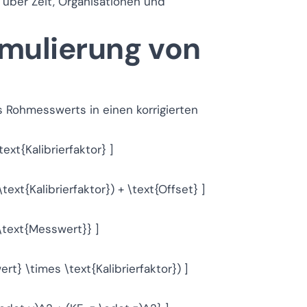
 über Zeit, Organisationen und
mulierung von
s Rohmesswerts in einen korrigierten
ext{Kalibrierfaktor} ]
text{Kalibrierfaktor}) + \text{Offset} ]
{\text{Messwert}} ]
rt} \times \text{Kalibrierfaktor}) ]