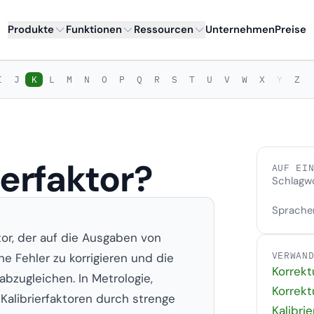
Produkte
Funktionen
Ressourcen
Unternehmen
Preise
I
J
K
L
M
N
O
P
Q
R
S
T
U
V
W
X
Y
Z
ierfaktor?
AUF EI
Schlagw
Sprache
ator, der auf die Ausgaben von
VERWAN
 Fehler zu korrigieren und die
Korrekt
abzugleichen. In Metrologie,
Korrekt
alibrierfaktoren durch strenge
Kalibri