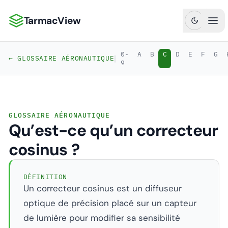
TarmacView
TarmacView : Analyses aéronautiques de précision
Ouv
0-
A
B
C
D
E
F
G
|
← GLOSSAIRE AÉRONAUTIQUE
9
GLOSSAIRE AÉRONAUTIQUE
Qu’est-ce qu’un correcteur
cosinus ?
DÉFINITION
Un correcteur cosinus est un diffuseur
optique de précision placé sur un capteur
de lumière pour modifier sa sensibilité