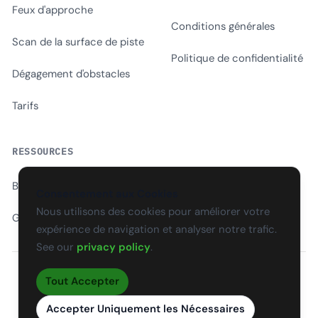
Feux d'approche
Conditions générales
Scan de la surface de piste
Politique de confidentialité
Dégagement d'obstacles
Tarifs
RESSOURCES
Blog
Consentement aux Cookies
Nous utilisons des cookies pour améliorer votre
Glossaire
expérience de navigation et analyser notre trafic.
See our
privacy policy
.
Tout Accepter
EN
CS
SK
DE
PL
HU
ES
FR
Accepter Uniquement les Nécessaires