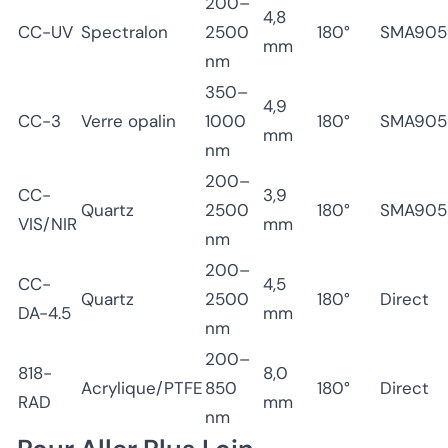
200–
4,8
CC-UV
Spectralon
2500
180°
SMA905
mm
nm
350–
4,9
CC-3
Verre opalin
1000
180°
SMA905
mm
nm
200–
CC-
3,9
Quartz
2500
180°
SMA905
VIS/NIR
mm
nm
200–
CC-
4,5
Quartz
2500
180°
Direct
DA-4.5
mm
nm
200–
818-
8,0
Acrylique/PTFE
850
180°
Direct
RAD
mm
nm