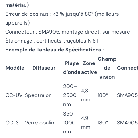
matériau)
Erreur de cosinus : <3 % jusqu’à 80° (meilleurs
appareils)
Connecteur : SMA905, montage direct, sur mesure
Étalonnage : certificats traçables NIST
Exemple de Tableau de Spécifications :
Champ
Plage
Zone
Modèle
Diffuseur
de
Connect
d’onde
active
vision
200–
4,8
CC-UV
Spectralon
2500
180°
SMA905
mm
nm
350–
4,9
CC-3
Verre opalin
1000
180°
SMA905
mm
nm