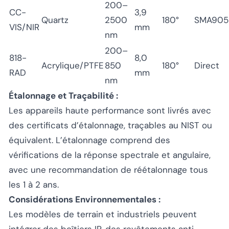
200–
CC-
3,9
Quartz
2500
180°
SMA905
VIS/NIR
mm
nm
200–
818-
8,0
Acrylique/PTFE
850
180°
Direct
RAD
mm
nm
Étalonnage et Traçabilité :
Les appareils haute performance sont livrés avec
des certificats d’étalonnage, traçables au NIST ou
équivalent. L’étalonnage comprend des
vérifications de la réponse spectrale et angulaire,
avec une recommandation de réétalonnage tous
les 1 à 2 ans.
Considérations Environnementales :
Les modèles de terrain et industriels peuvent
intégrer des boîtiers IP, des revêtements anti-