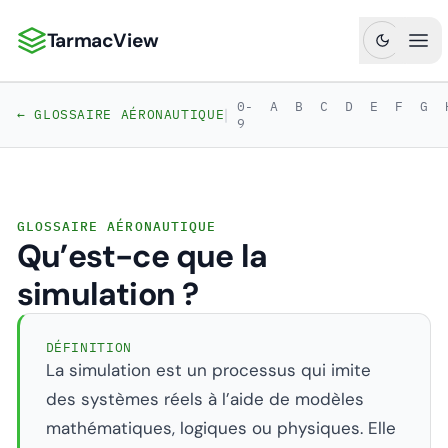
TarmacView
TarmacView : Analyses aéronautiques de précision
Ouv
0-
A
B
C
D
E
F
G
|
← GLOSSAIRE AÉRONAUTIQUE
9
GLOSSAIRE AÉRONAUTIQUE
Qu’est-ce que la
simulation ?
DÉFINITION
La simulation est un processus qui imite
des systèmes réels à l’aide de modèles
mathématiques, logiques ou physiques. Elle