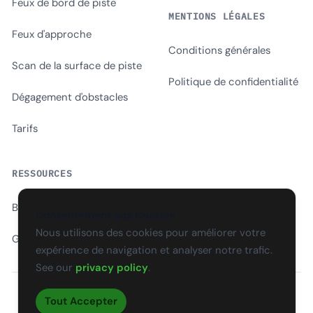
Feux de bord de piste
MENTIONS LÉGALES
Feux d'approche
Conditions générales
Scan de la surface de piste
Politique de confidentialité
Dégagement d'obstacles
Tarifs
RESSOURCES
Blog
Consentement aux Cookies
Nous utilisons des cookies pour améliorer votre
Glossaire
expérience de navigation et analyser notre trafic.
See our
privacy policy
.
Tout Accepter
EN
CS
SK
DE
PL
HU
ES
FR