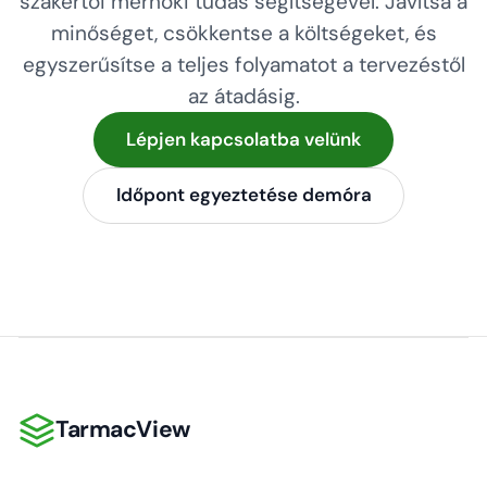
szakértői mérnöki tudás segítségével. Javítsa a
minőséget, csökkentse a költségeket, és
egyszerűsítse a teljes folyamatot a tervezéstől
az átadásig.
Lépjen kapcsolatba velünk
Időpont egyeztetése demóra
TarmacView
TarmacView