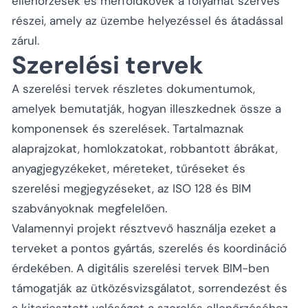
ellenőrzések és mérföldkövek a folyamat szerves
részei, amely az üzembe helyezéssel és átadással
zárul.
Szerelési tervek
A szerelési tervek részletes dokumentumok,
amelyek bemutatják, hogyan illeszkednek össze a
komponensek és szerelések. Tartalmaznak
alaprajzokat, homlokzatokat, robbantott ábrákat,
anyagjegyzékeket, méreteket, tűréseket és
szerelési megjegyzéseket, az ISO 128 és BIM
szabványoknak megfelelően.
Valamennyi projekt résztvevő használja ezeket a
terveket a pontos gyártás, szerelés és koordináció
érdekében. A digitális szerelési tervek BIM-ben
támogatják az ütközésvizsgálatot, sorrendezést és
a kiterjesztett valóságot a szerelés ellenőrzéséhez.