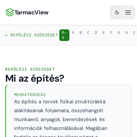
TarmacView
TarmacView: Precíziós repülési analitika
Főm
0-
A
B
C
D
E
F
G
H
I
|
← REPÜLÉSI SZÓSZEDET
9
REPÜLÉSI SZÓSZEDET
Mi az építés?
MEGHATÁROZÁS
Az építés a tervek fizikai struktúrákká
alakításának folyamata, összehangolt
munkaerő, anyagok, berendezések és
információk felhasználásával. Magában