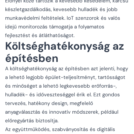
Előnyei közé tartozik a kevesebb késedelem, karcsú
készletgazdálkodás, kevesebb hulladék és jobb
munkavédelmi feltételek. IoT szenzorok és valós
idejű monitorozás támogatja a folyamatos
fejlesztést és átláthatóságot.
Költséghatékonyság az
építésben
A költséghatékonyság az építésben azt jelenti, hogy
a lehető legjobb épület-teljesítményt, tartósságot
és minőséget a lehető legkevesebb erőforrás-,
hulladék- és időveszteséggel érik el. Ezt gondos
tervezés, hatékony design, megfelelő
anyagválasztás és innovatív módszerek, például
előregyártás biztosítja.
Az együttműködés, szabványosítás és digitális