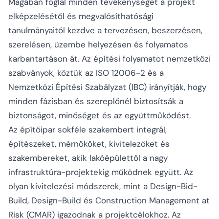
Magában foglal minden tevékenységet a projekt
elképzelésétől és megvalósíthatósági
tanulmányaitól kezdve a tervezésen, beszerzésen,
szerelésen, üzembe helyezésen és folyamatos
karbantartáson át. Az építési folyamatot nemzetközi
szabványok, köztük az ISO 12006-2 és a
Nemzetközi Építési Szabályzat (IBC) irányítják, hogy
minden fázisban és szereplőnél biztosítsák a
biztonságot, minőséget és az együttműködést.
Az építőipar sokféle szakembert integrál,
építészeket, mérnököket, kivitelezőket és
szakembereket, akik lakóépülettől a nagy
infrastruktúra-projektekig működnek együtt. Az
olyan kivitelezési módszerek, mint a Design-Bid-
Build, Design-Build és Construction Management at
Risk (CMAR) igazodnak a projektcélokhoz. Az