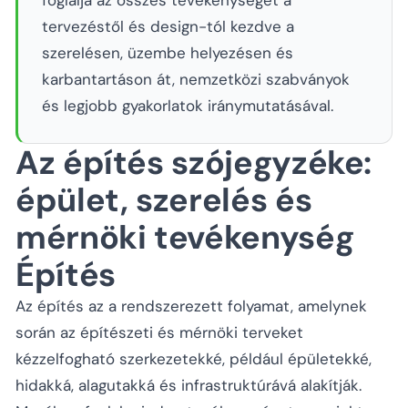
foglalja az összes tevékenységet a
tervezéstől és design-tól kezdve a
szerelésen, üzembe helyezésen és
karbantartáson át, nemzetközi szabványok
és legjobb gyakorlatok iránymutatásával.
Az építés szójegyzéke:
épület, szerelés és
mérnöki tevékenység
Építés
Az építés az a rendszerezett folyamat, amelynek
során az építészeti és mérnöki terveket
kézzelfogható szerkezetekké, például épületekké,
hidakká, alagutakká és infrastruktúrává alakítják.