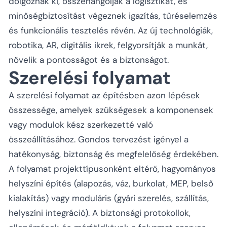
dolgoznak ki, összehangolják a logisztikát, és
minőségbiztosítást végeznek igazítás, tűréselemzés
és funkcionális tesztelés révén. Az új technológiák,
robotika, AR, digitális ikrek, felgyorsítják a munkát,
növelik a pontosságot és a biztonságot.
Szerelési folyamat
A szerelési folyamat az építésben azon lépések
összessége, amelyek szükségesek a komponensek
vagy modulok kész szerkezetté való
összeállításához. Gondos tervezést igényel a
hatékonyság, biztonság és megfelelőség érdekében.
A folyamat projekttípusonként eltérő, hagyományos
helyszíni építés (alapozás, váz, burkolat, MEP, belső
kialakítás) vagy moduláris (gyári szerelés, szállítás,
helyszíni integráció). A biztonsági protokollok,