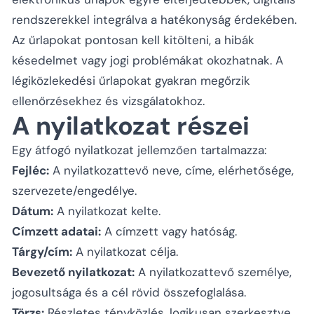
rendszerekkel integrálva a hatékonyság érdekében.
Az űrlapokat pontosan kell kitölteni, a hibák
késedelmet vagy jogi problémákat okozhatnak. A
légiközlekedési űrlapokat gyakran megőrzik
ellenőrzésekhez és vizsgálatokhoz.
A nyilatkozat részei
Egy átfogó nyilatkozat jellemzően tartalmazza:
Fejléc:
A nyilatkozattevő neve, címe, elérhetősége,
szervezete/engedélye.
Dátum:
A nyilatkozat kelte.
Címzett adatai:
A címzett vagy hatóság.
Tárgy/cím:
A nyilatkozat célja.
Bevezető nyilatkozat:
A nyilatkozattevő személye,
jogosultsága és a cél rövid összefoglalása.
Törzs:
Részletes tényközlés, logikusan szerkesztve,