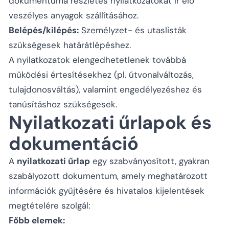
dokumentuma részletes nyilatkozatokat ír elő
veszélyes anyagok szállításához.
Belépés/kilépés:
Személyzet- és utaslisták
szükségesek határátlépéshez.
A nyilatkozatok elengedhetetlenek továbbá
működési értesítésekhez (pl. útvonalváltozás,
tulajdonosváltás), valamint engedélyezéshez és
tanúsításhoz szükségesek.
Nyilatkozati űrlapok és
dokumentáció
A
nyilatkozati űrlap
egy szabványosított, gyakran
szabályozott dokumentum, amely meghatározott
információk gyűjtésére és hivatalos kijelentések
megtételére szolgál:
Főbb elemek: