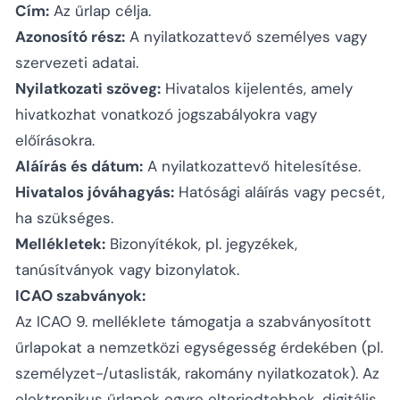
Cím:
Az űrlap célja.
Azonosító rész:
A nyilatkozattevő személyes vagy
szervezeti adatai.
Nyilatkozati szöveg:
Hivatalos kijelentés, amely
hivatkozhat vonatkozó jogszabályokra vagy
előírásokra.
Aláírás és dátum:
A nyilatkozattevő hitelesítése.
Hivatalos jóváhagyás:
Hatósági aláírás vagy pecsét,
ha szükséges.
Mellékletek:
Bizonyítékok, pl. jegyzékek,
tanúsítványok vagy bizonylatok.
ICAO szabványok:
Az ICAO 9. melléklete támogatja a szabványosított
űrlapokat a nemzetközi egységesség érdekében (pl.
személyzet-/utaslisták, rakomány nyilatkozatok). Az
elektronikus űrlapok egyre elterjedtebbek, digitális