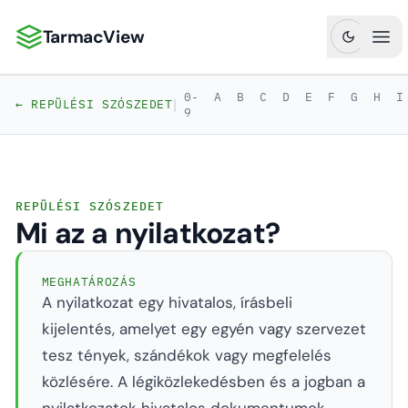
TarmacView
TarmacView: Precíziós repülési analitika
Főm
0-
A
B
C
D
E
F
G
H
I
|
← REPÜLÉSI SZÓSZEDET
9
REPÜLÉSI SZÓSZEDET
Mi az a nyilatkozat?
MEGHATÁROZÁS
A nyilatkozat egy hivatalos, írásbeli
kijelentés, amelyet egy egyén vagy szervezet
tesz tények, szándékok vagy megfelelés
közlésére. A légiközlekedésben és a jogban a