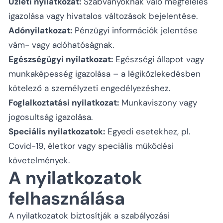
Üzleti nyilatkozat:
Szabványoknak való megfelelés
igazolása vagy hivatalos változások bejelentése.
Adónyilatkozat:
Pénzügyi információk jelentése
vám- vagy adóhatóságnak.
Egészségügyi nyilatkozat:
Egészségi állapot vagy
munkaképesség igazolása – a légiközlekedésben
kötelező a személyzeti engedélyezéshez.
Foglalkoztatási nyilatkozat:
Munkaviszony vagy
jogosultság igazolása.
Speciális nyilatkozatok:
Egyedi esetekhez, pl.
Covid-19, életkor vagy speciális működési
követelmények.
A nyilatkozatok
felhasználása
A nyilatkozatok biztosítják a szabályozási