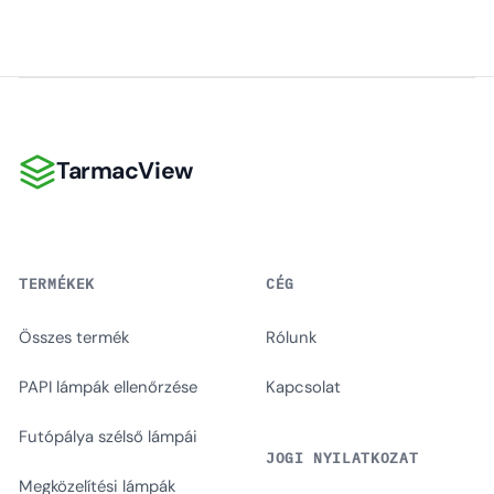
TarmacView
TarmacView
TERMÉKEK
CÉG
Összes termék
Rólunk
PAPI lámpák ellenőrzése
Kapcsolat
Futópálya szélső lámpái
JOGI NYILATKOZAT
Megközelítési lámpák