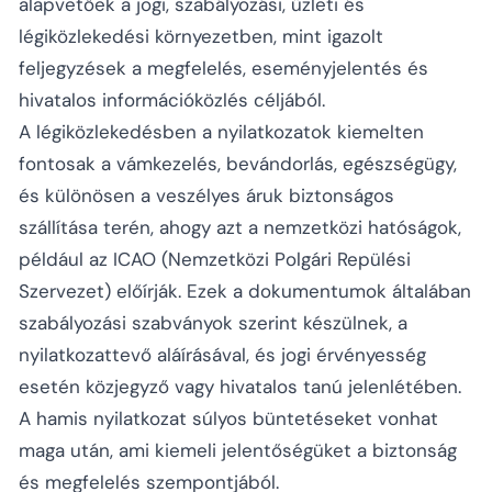
alapvetőek a jogi, szabályozási, üzleti és
légiközlekedési környezetben, mint igazolt
feljegyzések a megfelelés, eseményjelentés és
hivatalos információközlés céljából.
A légiközlekedésben a nyilatkozatok kiemelten
fontosak a vámkezelés, bevándorlás, egészségügy,
és különösen a veszélyes áruk biztonságos
szállítása terén, ahogy azt a nemzetközi hatóságok,
például az ICAO (Nemzetközi Polgári Repülési
Szervezet) előírják. Ezek a dokumentumok általában
szabályozási szabványok szerint készülnek, a
nyilatkozattevő aláírásával, és jogi érvényesség
esetén közjegyző vagy hivatalos tanú jelenlétében.
A hamis nyilatkozat súlyos büntetéseket vonhat
maga után, ami kiemeli jelentőségüket a biztonság
és megfelelés szempontjából.