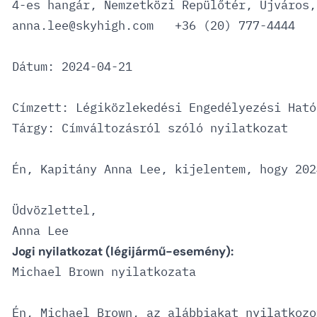
4-es hangár, Nemzetközi Repülőtér, Újváros,
anna.lee@skyhigh.com   +36 (20) 777-4444

Dátum: 2024-04-21

Címzett: Légiközlekedési Engedélyezési Hatós
Tárgy: Címváltozásról szóló nyilatkozat

Én, Kapitány Anna Lee, kijelentem, hogy 202
Üdvözlettel,

Jogi nyilatkozat (légijármű-esemény):
Michael Brown nyilatkozata

Én, Michael Brown, az alábbiakat nyilatkozom