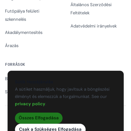
Általános Szerződési
Futópálya felületi
Feltételek
szkennelés
Adatvédelmi irányelvek
Akadálymentesítés
Árazás
FORRÁSOK
Blog
Sütik Hozzájárulás
A sütiket használjuk, hogy javítsuk a böngészési
Szószedet
élményt és elemezzük a forgalmunkat. See our
privacy policy
.
Összes Elfogadása
EN
CS
SK
DE
PL
HU
ES
FR
Csak a Szükséges Elfogadása