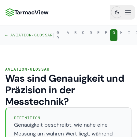
TarmacView
TarmacView: Präzisionsluftfahrtanalytik
Hau
0-
A
B
C
D
E
F
G
H
I
|
← AVIATION-GLOSSAR
9
AVIATION-GLOSSAR
Was sind Genauigkeit und
Präzision in der
Messtechnik?
DEFINITION
Genauigkeit beschreibt, wie nahe eine
Messung am wahren Wert liegt, während