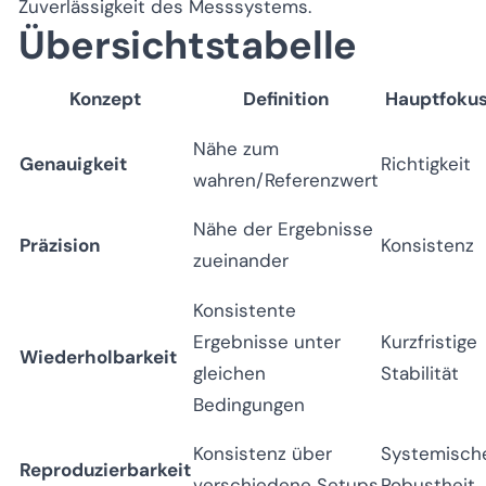
Zuverlässigkeit des Messsystems.
Übersichtstabelle
Konzept
Definition
Hauptfoku
Nähe zum
Genauigkeit
Richtigkeit
wahren/Referenzwert
Nähe der Ergebnisse
Präzision
Konsistenz
zueinander
Konsistente
Ergebnisse unter
Kurzfristige
Wiederholbarkeit
gleichen
Stabilität
Bedingungen
Konsistenz über
Systemisch
Reproduzierbarkeit
verschiedene Setups
Robustheit