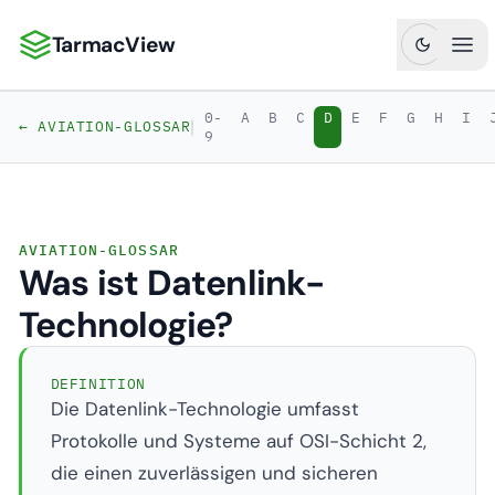
TarmacView
TarmacView: Präzisionsluftfahrtanalytik
Hau
0-
A
B
C
D
E
F
G
H
I
|
← AVIATION-GLOSSAR
9
AVIATION-GLOSSAR
Was ist Datenlink-
Technologie?
DEFINITION
Die Datenlink-Technologie umfasst
Protokolle und Systeme auf OSI-Schicht 2,
die einen zuverlässigen und sicheren