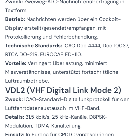
Zweck:
Zweiweg-ATC-Nachrichtenübertragung in
Textform.
Betrieb:
Nachrichten werden über ein Cockpit-
Display erstellt/gesendet/empfangen, mit
Protokollierung und Fehlerbehandlung.
Technische Standards:
ICAO Doc 4444, Doc 10037,
RTCA DO-219, EUROCAE ED-110.
Vorteile:
Verringert Überlastung, minimiert
Missverständnisse, unterstützt fortschrittliche
Luftraumbetriebe.
VDL2 (VHF Digital Link Mode 2)
Zweck:
ICAO-Standard-Digitalfunkprotokoll für den
Luftfahrtdatenaustausch im VHF-Band.
Details:
31,5 kbit/s, 25 kHz-Kanäle, D8PSK-
Modulation, TDMA-Kanalteilung.
Einsatz:
In Europa für CPDLC vorgeschrieben,