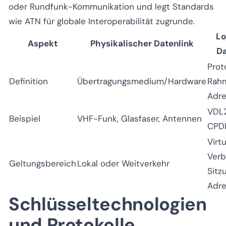
oder Rundfunk-Kommunikation und legt Standards
wie ATN für globale Interoperabilität zugrunde.
Lo
Aspekt
Physikalischer Datenlink
Da
Prot
Definition
Übertragungsmedium/Hardware
Rah
Adre
VDL2
Beispiel
VHF-Funk, Glasfaser, Antennen
CPD
Virtu
Verb
Geltungsbereich
Lokal oder Weitverkehr
Sitz
Adre
Schlüsseltechnologien
und Protokolle