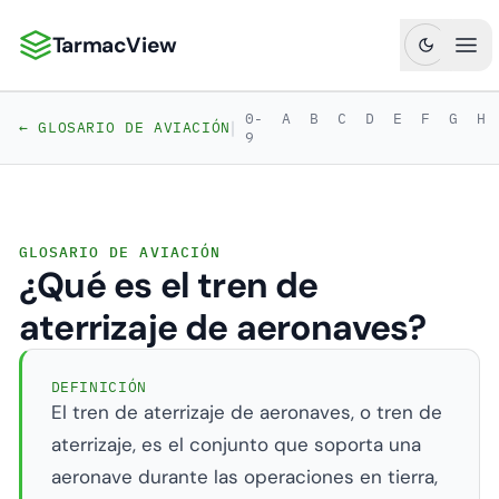
TarmacView
TarmacView: Análisis de Aviación de Precisión
Abr
0-
A
B
C
D
E
F
G
H
|
← GLOSARIO DE AVIACIÓN
9
GLOSARIO DE AVIACIÓN
¿Qué es el tren de
aterrizaje de aeronaves?
DEFINICIÓN
El tren de aterrizaje de aeronaves, o tren de
aterrizaje, es el conjunto que soporta una
aeronave durante las operaciones en tierra,