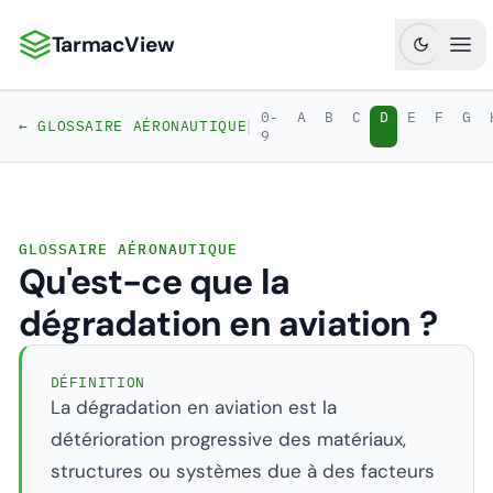
TarmacView
TarmacView : Analyses aéronautiques de précision
Ouv
0-
A
B
C
D
E
F
G
|
← GLOSSAIRE AÉRONAUTIQUE
9
GLOSSAIRE AÉRONAUTIQUE
Qu'est-ce que la
dégradation en aviation ?
DÉFINITION
La dégradation en aviation est la
détérioration progressive des matériaux,
structures ou systèmes due à des facteurs