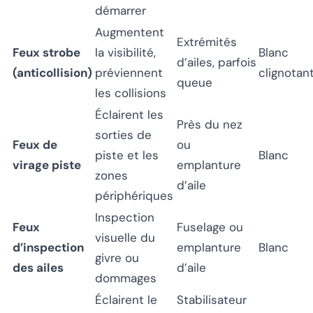
démarrer
Augmentent
Extrémités
Feux strobe
la visibilité,
Blanc
d’ailes, parfois
(anticollision)
préviennent
clignotan
queue
les collisions
Éclairent les
Près du nez
sorties de
Feux de
ou
piste et les
Blanc
virage piste
emplanture
zones
d’aile
périphériques
Inspection
Feux
Fuselage ou
visuelle du
d’inspection
emplanture
Blanc
givre ou
des ailes
d’aile
dommages
Éclairent le
Stabilisateur