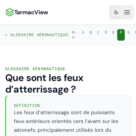
TarmacView
TarmacView : Analyses aéronautiques de précision
Ouv
0-
A
B
C
D
E
F
G
|
← GLOSSAIRE AÉRONAUTIQUE
9
GLOSSAIRE AÉRONAUTIQUE
Que sont les feux
d’atterrissage ?
DÉFINITION
Les feux d’atterrissage sont de puissants
feux extérieurs orientés vers l’avant sur les
aéronefs, principalement utilisés lors du