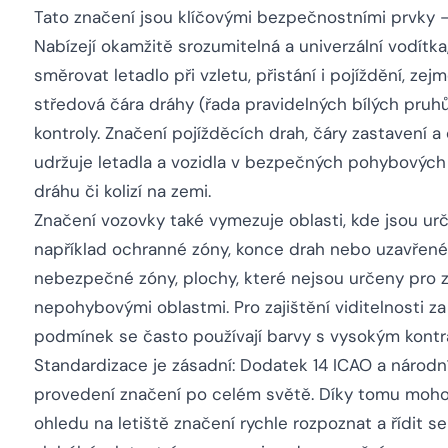
Tato značení jsou klíčovými bezpečnostními prvky – 
Nabízejí okamžitě srozumitelná a univerzální vodítk
směrovat letadlo při vzletu, přistání i pojíždění, zej
středová čára dráhy (řada pravidelných bílých pruh
kontroly. Značení pojížděcích drah, čáry zastavení a 
udržuje letadla a vozidla v bezpečných pohybových 
dráhu či kolizí na zemi.
Značení vozovky také vymezuje oblasti, kde jsou urč
například ochranné zóny, konce drah nebo uzavřené 
nebezpečné zóny, plochy, které nejsou určeny pro z
nepohybovými oblastmi. Pro zajištění viditelnosti 
podmínek se často používají barvy s vysokým kontra
Standardizace je zásadní: Dodatek 14 ICAO a národní
provedení značení po celém světě. Díky tomu mohou
ohledu na letiště značení rychle rozpoznat a řídit s