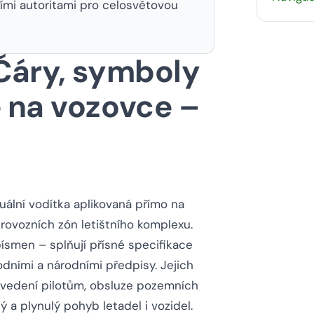
ími autoritami pro celosvětovou
Čáry, symboly
 na vozovce –
uální vodítka aplikovaná přímo na
provozních zón letištního komplexu.
 písmen – splňují přísné specifikace
rodními a národními předpisy. Jejich
 vedení pilotům, obsluze pozemních
ý a plynulý pohyb letadel i vozidel.