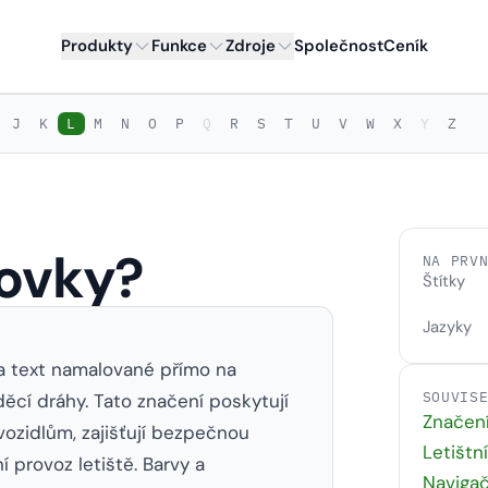
Produkty
Funkce
Zdroje
Společnost
Ceník
J
K
L
M
N
O
P
Q
R
S
T
U
V
W
X
Y
Z
zovky?
NA PRV
Štítky
Jazyky
 a text namalované přímo na
SOUVIS
děcí dráhy. Tato značení poskytují
Značen
ozidlům, zajišťují bezpečnou
Letištn
í provoz letiště. Barvy a
Navigač