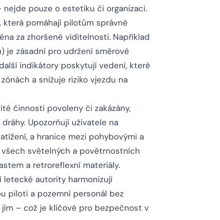
nejde pouze o estetiku či organizaci.
a, která pomáhají pilotům správně
ména za zhoršené viditelnosti. Například
ů) je zásadní pro udržení směrové
další indikátory poskytují vedení, které
zónách a snižuje riziko vjezdu na
ité činnosti povoleny či zakázány,
dráhy. Upozorňují uživatele na
atížení, a hranice mezi pohybovými a
za všech světelných a povětrnostních
stem a retroreflexní materiály.
 letecké autority harmonizují
 piloti a pozemní personál bez
e jím – což je klíčové pro bezpečnost v