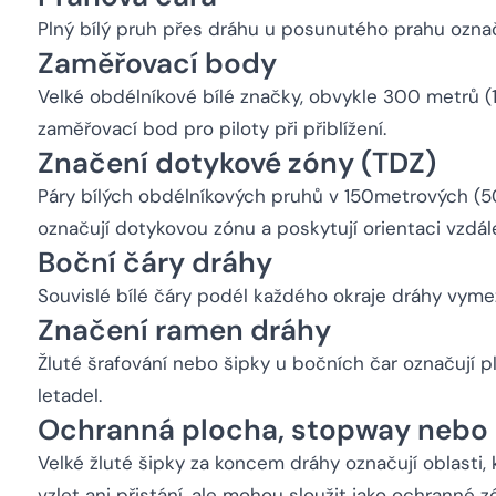
Plný bílý pruh přes dráhu u posunutého prahu označu
Zaměřovací body
Velké obdélníkové bílé značky, obvykle 300 metrů (1
zaměřovací bod pro piloty při přiblížení.
Značení dotykové zóny (TDZ)
Páry bílých obdélníkových pruhů v 150metrových (5
označují dotykovou zónu a poskytují orientaci vzdál
Boční čáry dráhy
Souvislé bílé čáry podél každého okraje dráhy vymezu
Značení ramen dráhy
Žluté šrafování nebo šipky u bočních čar označují 
letadel.
Ochranná plocha, stopway nebo
Velké žluté šipky za koncem dráhy označují oblasti, 
vzlet ani přistání, ale mohou sloužit jako ochranné z