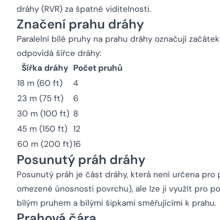
dráhy (RVR) za špatné viditelnosti.
Značení prahu dráhy
Paralelní bílé pruhy na prahu dráhy označují začáte
odpovídá šířce dráhy:
Šířka dráhy
Počet pruhů
18 m (60 ft)
4
23 m (75 ft)
6
30 m (100 ft)
8
45 m (150 ft)
12
60 m (200 ft)
16
Posunutý práh dráhy
Posunutý práh je část dráhy, která není určena pro 
omezené únosnosti povrchu), ale lze ji využít pro po
bílým pruhem a bílými šipkami směřujícími k prahu.
Prahová čára