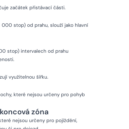
je začátek přistávací části.
 000 stop) od prahu, slouží jako hlavní
00 stop) intervalech od prahu
enosti.
jí využitelnou šířku.
plochy, které nejsou určeny pro pohyb
 koncová zóna
které nejsou určeny pro pojíždění,
óny či pro dojezd.