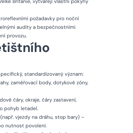
elké Británie, vytvářejí vlastní pokyny
etroreflexními požadavky pro noční
delnými audity a bezpečnostními
ní provozu.
tištního
specifický, standardizovaný význam:
rahy, zaměřovací body, dotykové zóny,
dové čáry, okraje, čáry zastavení,
o pohyb letadel.
(např. vjezdy na dráhu, stop bary) –
bo nutnost povolení.