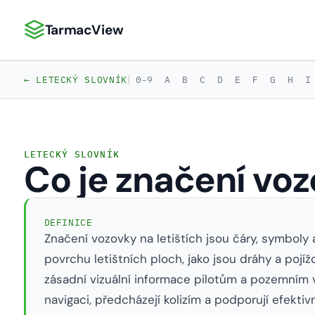
TarmacView
TarmacView: Precizní letecká analytika
|
← LETECKÝ SLOVNÍK
0-9
A
B
C
D
E
F
G
H
I
LETECKÝ SLOVNÍK
Co je značení vo
DEFINICE
Značení vozovky na letištích jsou čáry, symboly
povrchu letištních ploch, jako jsou dráhy a pojíž
zásadní vizuální informace pilotům a pozemním v
navigaci, předcházejí kolizím a podporují efektivn