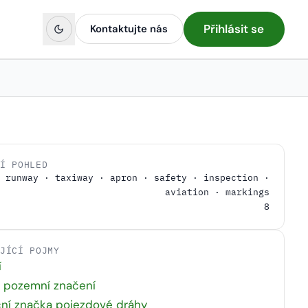
Přihlásit se
Kontaktujte nás
NÍ POHLED
runway · taxiway · apron · safety · inspection ·
aviation · markings
8
EJÍCÍ POJMY
í
í pozemní značení
ní značka pojezdové dráhy