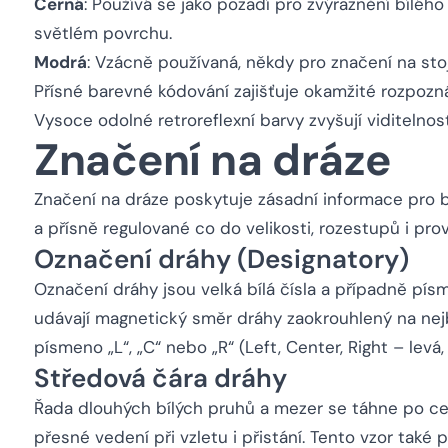
Černá
: Používá se jako pozadí pro zvýraznění bíléh
světlém povrchu.
Modrá
: Vzácně používaná, někdy pro značení na st
Přísné barevné kódování zajišťuje okamžité rozpozn
Vysoce odolné retroreflexní barvy zvyšují viditelno
Značení na dráze
Značení na dráze poskytuje zásadní informace pro b
a přísně regulované co do velikosti, rozestupů i pro
Označení dráhy (Designatory)
Označení dráhy jsou velká bílá čísla a případně pí
udávají magnetický směr dráhy zaokrouhlený na nejbl
písmeno „L“, „C“ nebo „R“ (Left, Center, Right – levá, 
Středová čára dráhy
Řada dlouhých bílých pruhů a mezer se táhne po ce
přesné vedení při vzletu i přistání. Tento vzor tak