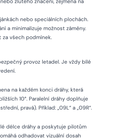
o nebo žlutého značení, zejména na
ojánkách nebo speciálních plochách.
ání a minimalizuje možnost záměny.
st za všech podmínek.
ezpečný provoz letadel. Je vždy bílé
vedení.
smena na každém konci dráhy, která
ižších 10°. Paralelní dráhy doplňuje
střední, pravá). Příklad: „09L“ a „09R“.
lé délce dráhy a poskytuje pilotům
é pomáhá odhadovat vizuální dosah