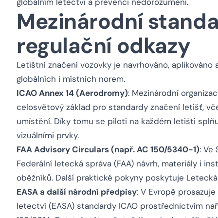
globálním letectví a prevenci nedorozumění.
Mezinárodní standa
regulační odkazy
Letištní značení vozovky je navrhováno, aplikováno
globálních i místních norem.
ICAO Annex 14 (Aerodromy)
: Mezinárodní organizac
celosvětový základ pro standardy značení letišť, vč
umístění. Díky tomu se piloti na každém letišti spl
vizuálními prvky.
FAA Advisory Circulars (např. AC 150/5340-1)
: Ve
Federální letecká správa (FAA) návrh, materiály i in
oběžníků. Další praktické pokyny poskytuje Letecká 
EASA a další národní předpisy
: V Evropě prosazuj
letectví (EASA) standardy ICAO prostřednictvím naříz