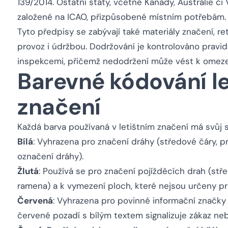
139/2014. Ostatní státy, včetně Kanady, Austrálie či V
založené na ICAO, přizpůsobené místním potřebám.
Tyto předpisy se zabývají také materiály značení, r
provoz i údržbou. Dodržování je kontrolováno pravi
inspekcemi, přičemž nedodržení může vést k omeze
Barevné kódování le
značení
Každá barva používaná v letištním značení má svůj 
Bílá
: Vyhrazena pro značení dráhy (středové čáry, p
označení dráhy).
Žlutá
: Používá se pro značení pojížděcích drah (stře
ramena) a k vymezení ploch, které nejsou určeny pr
Červená
: Vyhrazena pro povinné informační značky 
červené pozadí s bílým textem signalizuje zákaz ne