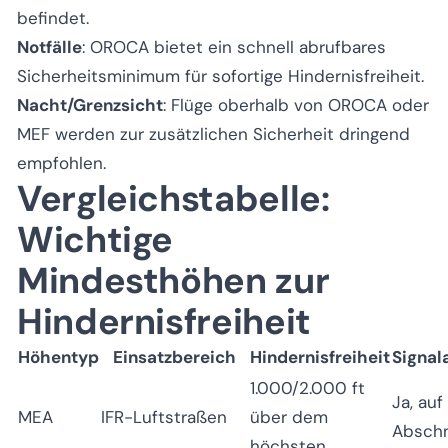
befindet.
Notfälle
: OROCA bietet ein schnell abrufbares
Sicherheitsminimum für sofortige Hindernisfreiheit.
Nacht/Grenzsicht
: Flüge oberhalb von OROCA oder
MEF werden zur zusätzlichen Sicherheit dringend
empfohlen.
Vergleichstabelle:
Wichtige
Mindesthöhen zur
Hindernisfreiheit
Höhentyp
Einsatzbereich
Hindernisfreiheit
Signa
1.000/2.000 ft
Ja, au
MEA
IFR-Luftstraßen
über dem
Abschn
höchsten