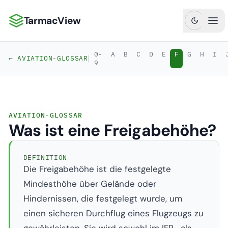
TarmacView
TarmacView: Präzisionsluftfahrtanalytik
Hau
0-
A
B
C
D
E
F
G
H
I
|
← AVIATION-GLOSSAR
9
AVIATION-GLOSSAR
Was ist eine Freigabehöhe?
DEFINITION
Die Freigabehöhe ist die festgelegte
Mindesthöhe über Gelände oder
Hindernissen, die festgelegt wurde, um
einen sicheren Durchflug eines Flugzeugs zu