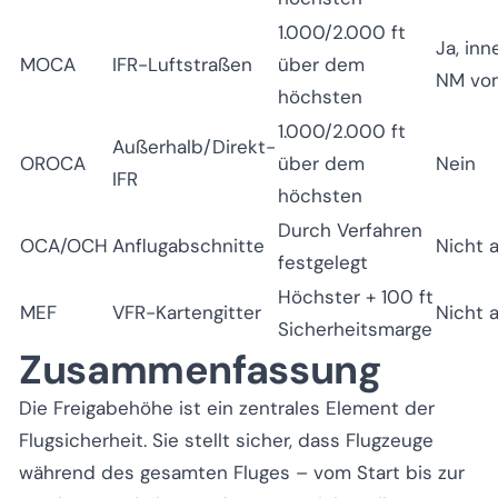
1.000/2.000 ft
Ja, inn
MOCA
IFR-Luftstraßen
über dem
NM vo
höchsten
1.000/2.000 ft
Außerhalb/Direkt-
OROCA
über dem
Nein
IFR
höchsten
Durch Verfahren
OCA/OCH
Anflugabschnitte
Nicht 
festgelegt
Höchster + 100 ft
MEF
VFR-Kartengitter
Nicht 
Sicherheitsmarge
Zusammenfassung
Die Freigabehöhe ist ein zentrales Element der
Flugsicherheit. Sie stellt sicher, dass Flugzeuge
während des gesamten Fluges – vom Start bis zur