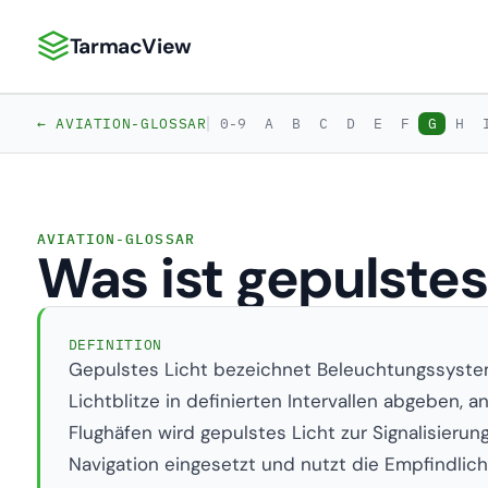
TarmacView
TarmacView: Präzisionsluftfahrtanalytik
|
← AVIATION-GLOSSAR
0-9
A
B
C
D
E
F
G
H
AVIATION-GLOSSAR
Was ist gepulstes
DEFINITION
Gepulstes Licht bezeichnet Beleuchtungssysteme
Lichtblitze in definierten Intervallen abgeben, a
Flughäfen wird gepulstes Licht zur Signalisieru
Navigation eingesetzt und nutzt die Empfindlic