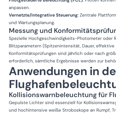
Pilotgesteuerte Beleuchtung (PCL)
: Piloten könne
anpassen.
Vernetzte/integrative Steuerung
: Zentrale Plattf
und Wartungsplanung.
Messung und Konformitätsprüfu
Spezielle Hochgeschwindigkeits-Photometer oder 
Blitzparametern (Spitzenintensität, Dauer, effektive 
Konformitätsprüfungen sind jährlich oder nach g
erforderlich, sämtliche Ergebnisse werden zur behö
Anwendungen in de
Flughafenbeleucht
Kollisionswarnbeleuchtung für F
Gepulste Lichter sind essenziell für Kollisionswarn
und hochintensive weiße Stroboskope an Rumpf, Tr