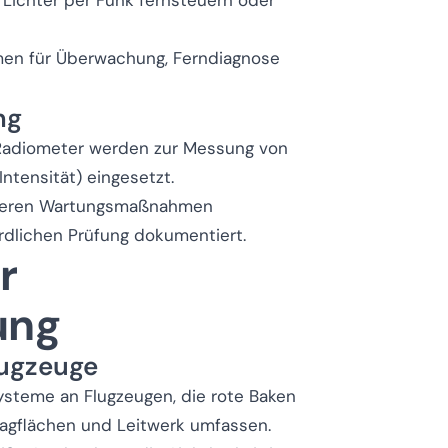
n Lichter per Funk fernsteuern oder
ormen für Überwachung, Ferndiagnose
ng
Radiometer werden zur Messung von
Intensität) eingesetzt.
rößeren Wartungsmaßnahmen
rdlichen Prüfung dokumentiert.
r
ung
lugzeuge
systeme an Flugzeugen, die rote Baken
agflächen und Leitwerk umfassen.