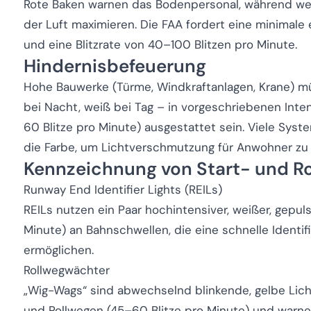
Rote Baken warnen das Bodenpersonal, während wei
der Luft maximieren. Die FAA fordert eine minimale 
und eine Blitzrate von 40–100 Blitzen pro Minute.
Hindernisbefeuerung
Hohe Bauwerke (Türme, Windkraftanlagen, Krane) m
bei Nacht, weiß bei Tag – in vorgeschriebenen Inten
60 Blitze pro Minute) ausgestattet sein. Viele Sy
die Farbe, um Lichtverschmutzung für Anwohner zu 
Kennzeichnung von Start- und R
Runway End Identifier Lights (REILs)
REILs nutzen ein Paar hochintensiver, weißer, gepu
Minute) an Bahnschwellen, die eine schnelle Identifi
ermöglichen.
Rollwegwächter
„Wig-Wags“ sind abwechselnd blinkende, gelbe Li
und Rollwegen (45–60 Blitze pro Minute) und warnen