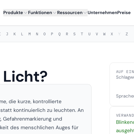
Produkte
Funktionen
Ressourcen
Unternehmen
Preise
I
J
K
L
M
N
O
P
Q
R
S
T
U
V
W
X
Y
Z
 Licht?
AUF EI
Schlagw
Sprache
, die kurze, kontrollierte
nstatt kontinuierlich zu leuchten. An
VERWAN
ng, Gefahrenmarkierung und
Blinken
hkeit des menschlichen Auges für
ausgeh