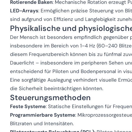
Rotierende Baken
: Mechanische Rotation erzeugt Pu
LED-Arrays
: Ermöglichen präzise Steuerung von Bli
sind aufgrund von Effizienz und Langlebigkeit zun
Physikalische und physiologische
Der Mensch ist besonders empfindlich gegenüber p
insbesondere im Bereich von 1–4 Hz (60–240 Blitze 
diesem Frequenzbereich können bis zu fünfmal zuve
Dauerlicht – insbesondere im peripheren Sehen und
entscheidend für Piloten und Bodenpersonal in vis
Eine sorgfältige Auslegung verhindert visuelle Ermü
die Sicherheit beeinträchtigen könnten.
Steuerungsmethoden
Feste Systeme
: Statische Einstellungen für Frequen
Programmierbare Systeme
: Mikroprozessorgesteu
Blitzraten und Intensitäten.