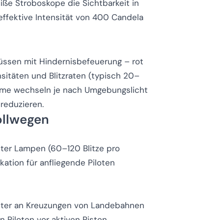
ße Stroboskope die Sichtbarkeit in
effektive Intensität von 400 Candela
üssen mit Hindernisbefeuerung – rot
sitäten und Blitzraten (typisch 20–
steme wechseln je nach Umgebungslicht
reduzieren.
ollwegen
lster Lampen (60–120 Blitze pro
kation für anfliegende Piloten
chter an Kreuzungen von Landebahnen
 Piloten vor aktiven Pisten.