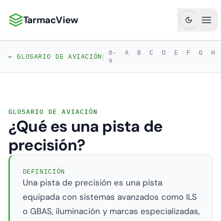
TarmacView
TarmacView: Análisis de Aviación de Precisión
Abr
0-
A
B
C
D
E
F
G
H
|
← GLOSARIO DE AVIACIÓN
9
GLOSARIO DE AVIACIÓN
¿Qué es una pista de
precisión?
DEFINICIÓN
Una pista de precisión es una pista
equipada con sistemas avanzados como ILS
o GBAS, iluminación y marcas especializadas,