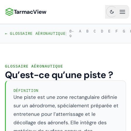
TarmacView
TarmacView : Analyses aéronautiques de précision
Ouv
0-
A
B
C
D
E
F
G
|
← GLOSSAIRE AÉRONAUTIQUE
9
GLOSSAIRE AÉRONAUTIQUE
Qu’est-ce qu’une piste ?
DÉFINITION
Une piste est une zone rectangulaire définie
sur un aérodrome, spécialement préparée et
entretenue pour l’atterrissage et le
décollage des aéronefs. Elle intègre des