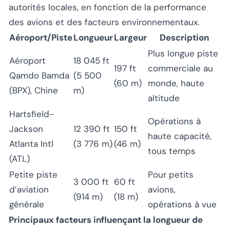
autorités locales, en fonction de la performance
des avions et des facteurs environnementaux.
Aéroport/Piste
Longueur
Largeur
Description
Plus longue piste
Aéroport
18 045 ft
197 ft
commerciale au
Qamdo Bamda
(5 500
(60 m)
monde, haute
(BPX), Chine
m)
altitude
Hartsfield-
Opérations à
Jackson
12 390 ft
150 ft
haute capacité,
Atlanta Intl
(3 776 m)
(46 m)
tous temps
(ATL)
Petite piste
Pour petits
3 000 ft
60 ft
d’aviation
avions,
(914 m)
(18 m)
générale
opérations à vue
Principaux facteurs influençant la longueur de