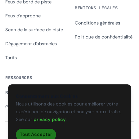
Feux de bord de piste
MENTIONS LÉGALES
Feux d'approche
Conditions générales
Scan de la surface de piste
Politique de confidentialité
Dégagement d'obstacles
Tarifs
RESSOURCES
Blog
Consentement aux Cookies
Nous utilisons des cookies pour améliorer votre
Glossaire
expérience de navigation et analyser notre trafic.
See our
privacy policy
.
Tout Accepter
EN
CS
SK
DE
PL
HU
ES
FR