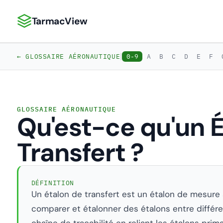
TarmacView
TarmacView : Analyses aéronautiques de précision
|
← GLOSSAIRE AÉRONAUTIQUE
0-9
A
B
C
D
E
F
GLOSSAIRE AÉRONAUTIQUE
Qu'est-ce qu'un 
Transfert ?
DÉFINITION
Un étalon de transfert est un étalon de mesure s
comparer et étalonner des étalons entre différent
chaîne de traçabilité en reliant les étalons pri