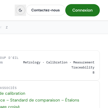
Connexion
Contactez-nous
Y
Z
COUP D'ŒIL
es
Metrology · Calibration · Measurement
Traceability
8
 ASSOCIÉS
de calibration
nce – Standard de comparaison – Étalons
age croisé