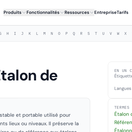
Produits
Fonctionnalités
Ressources
Entreprise
Tarifs
G
H
I
J
K
L
M
N
O
P
Q
R
S
T
U
V
W
X
Étalon de
EN UN 
Étiquett
Langues
TERMES
Étalon 
table et portable utilisé pour
Référe
s lieux ou niveaux. Il préserve la
Étalonn
maires ou de référence aux étalons