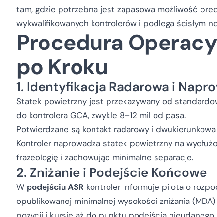
tam, gdzie potrzebna jest zapasowa możliwość pre
wykwalifikowanych kontrolerów i podlega ścisłym 
Procedura Operacy
po Kroku
1. Identyfikacja Radarowa i Napr
Statek powietrzny jest przekazywany od standardow
do kontrolera GCA, zwykle 8–12 mil od pasa.
Potwierdzane są kontakt radarowy i dwukierunkowa 
Kontroler naprowadza statek powietrzny na wydłuż
frazeologię i zachowując minimalne separacje.
2. Zniżanie i Podejście Końcowe
W
podejściu ASR
kontroler informuje pilota o rozp
opublikowanej minimalnej wysokości zniżania (MDA) 
pozycji i kursie aż do punktu podejścia nieudanego 