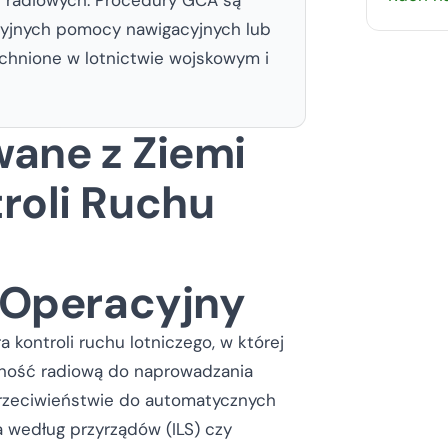
yjnych pomocy nawigacyjnych lub
echnione w lotnictwie wojskowym i
wane z Ziemi
roli Ruchu
t Operacyjny
 kontroli ruchu lotniczego, w której
ączność radiową do naprowadzania
rzeciwieństwie do automatycznych
 według przyrządów (ILS) czy