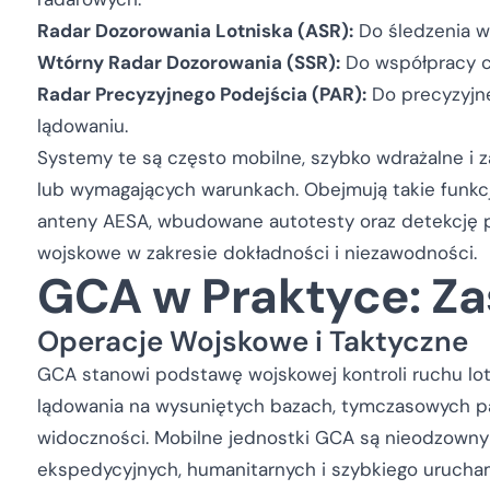
Radar Dozorowania Lotniska (ASR):
Do śledzenia w
Wtórny Radar Dozorowania (SSR):
Do współpracy cy
Radar Precyzyjnego Podejścia (PAR):
Do precyzyjne
lądowaniu.
Systemy te są często mobilne, szybko wdrażalne i 
lub wymagających warunkach. Obejmują takie funkcj
anteny AESA, wbudowane autotesty oraz detekcję p
wojskowe w zakresie dokładności i niezawodności.
GCA w Praktyce: Z
Operacje Wojskowe i Taktyczne
GCA stanowi podstawę wojskowej kontroli ruchu lot
lądowania na wysuniętych bazach, tymczasowych p
widoczności. Mobilne jednostki GCA są nieodzown
ekspedycyjnych, humanitarnych i szybkiego urucham