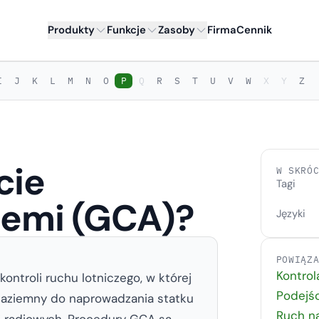
Produkty
Funkcje
Zasoby
Firma
Cennik
I
J
K
L
M
N
O
P
Q
R
S
T
U
V
W
X
Y
Z
cie
W SKRÓ
Tagi
iemi (GCA)?
Języki
POWIĄZ
Kontrol
ontroli ruchu lotniczego, w której
Podejśc
 naziemny do naprowadzania statku
Ruch n
i radiowych. Procedury GCA są