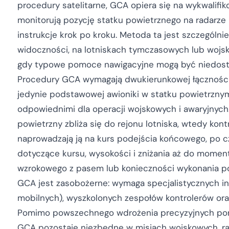
procedury satelitarne, GCA opiera się na wykwalifik
monitorują pozycję statku powietrznego na radarze 
instrukcje krok po kroku. Metoda ta jest szczególn
widoczności, na lotniskach tymczasowych lub wojs
gdy typowe pomoce nawigacyjne mogą być niedost
Procedury GCA wymagają dwukierunkowej łączności 
jedynie podstawowej awioniki w statku powietrznym,
odpowiednimi dla operacji wojskowych i awaryjnych.
powietrzny zbliża się do rejonu lotniska, wtedy kont
naprowadzają ją na kurs podejścia końcowego, po cz
dotyczące kursu, wysokości i zniżania aż do moment
wzrokowego z pasem lub konieczności wykonania p
GCA jest zasobożerne: wymaga specjalistycznych in
mobilnych), wyszkolonych zespołów kontrolerów oraz 
Pomimo powszechnego wdrożenia precyzyjnych pomoc
GCA pozostaje niezbędne w misjach wojskowych, ra