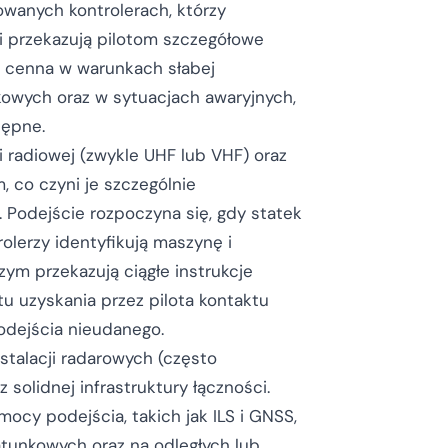
owanych kontrolerach, którzy
i przekazują pilotom szczegółowe
ie cenna w warunkach słabej
kowych oraz w sytuacjach awaryjnych,
ępne.
radiowej (zwykle UHF lub VHF) oraz
 co czyni je szczególnie
 Podejście rozpoczyna się, gdy statek
rolerzy identyfikują maszynę i
ym przekazują ciągłe instrukcje
u uzyskania przez pilota kontaktu
odejścia nieudanego.
stalacji radarowych (często
solidnej infrastruktury łączności.
y podejścia, takich jak ILS i GNSS,
tunkowych oraz na odległych lub