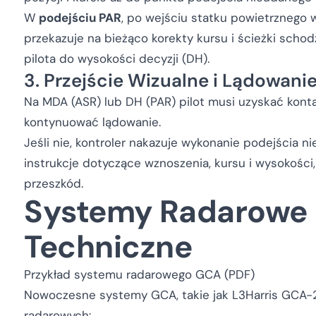
W
podejściu PAR
, po wejściu statku powietrznego w
przekazuje na bieżąco korekty kursu i ścieżki scho
pilota do wysokości decyzji (DH).
3. Przejście Wizualne i Lądowani
Na MDA (ASR) lub DH (PAR) pilot musi uzyskać kont
kontynuować lądowanie.
Jeśli nie, kontroler nakazuje wykonanie podejścia 
instrukcje dotyczące wznoszenia, kursu i wysokośc
przeszkód.
Systemy Radarowe
Techniczne
Przykład systemu radarowego GCA (PDF)
Nowoczesne systemy GCA, takie jak
L3Harris GCA
radarowych: