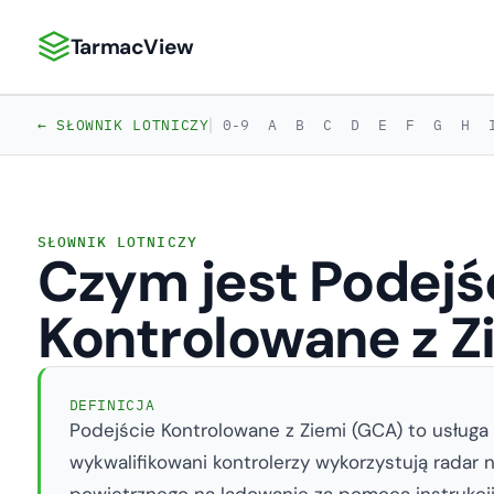
TarmacView
TarmacView: Precyzyjna analityka lotnicza
|
← SŁOWNIK LOTNICZY
0-9
A
B
C
D
E
F
G
H
SŁOWNIK LOTNICZY
Czym jest Podejś
Kontrolowane z Z
DEFINICJA
Podejście Kontrolowane z Ziemi (GCA) to usługa k
wykwalifikowani kontrolerzy wykorzystują radar
powietrznego na lądowanie za pomocą instrukcj