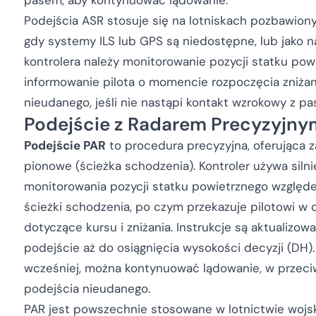
pasem, aby kontynuować lądowanie.
Podejścia ASR stosuje się na lotniskach pozbawion
gdy systemy ILS lub GPS są niedostępne, lub jako 
kontrolera należy monitorowanie pozycji statku pow
informowanie pilota o momencie rozpoczęcia zniżan
nieudanego, jeśli nie nastąpi kontakt wzrokowy z p
Podejście z Radarem Precyzyjny
Podejście PAR
to procedura precyzyjna, oferująca 
pionowe (ścieżka schodzenia). Kontroler używa siln
monitorowania pozycji statku powietrznego względe
ścieżki schodzenia, po czym przekazuje pilotowi w 
dotyczące kursu i zniżania. Instrukcje są aktualizow
podejście aż do osiągnięcia wysokości decyzji (DH).
wcześniej, można kontynuować lądowanie, w przeci
podejścia nieudanego.
PAR jest powszechnie stosowane w lotnictwie wojs