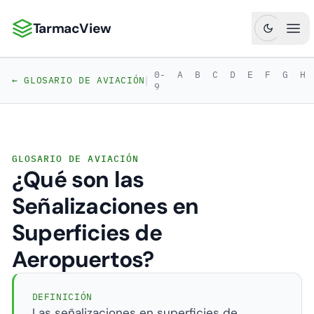
TarmacView
TarmacView: Análisis de Aviación de Precisión
Abr
0-
A
B
C
D
E
F
G
H
|
← GLOSARIO DE AVIACIÓN
9
GLOSARIO DE AVIACIÓN
¿Qué son las
Señalizaciones en
Superficies de
Aeropuertos?
DEFINICIÓN
Las señalizaciones en superficies de