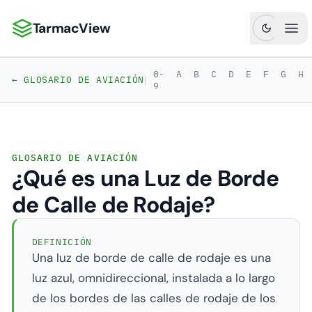
TarmacView
TarmacView: Análisis de Aviación de Precisión
Abr
0-
A
B
C
D
E
F
G
H
|
← GLOSARIO DE AVIACIÓN
9
GLOSARIO DE AVIACIÓN
¿Qué es una Luz de Borde
de Calle de Rodaje?
DEFINICIÓN
Una luz de borde de calle de rodaje es una
luz azul, omnidireccional, instalada a lo largo
de los bordes de las calles de rodaje de los