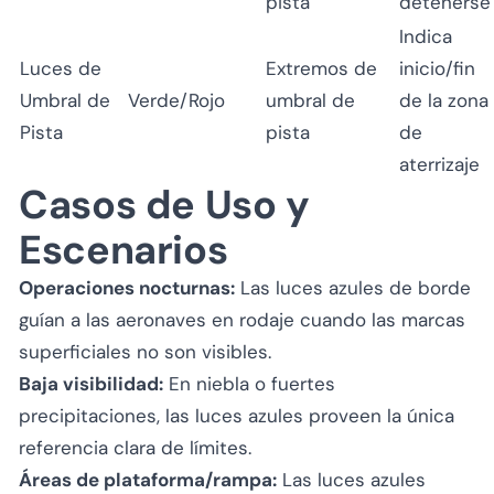
pista
detenerse
Indica
Luces de
Extremos de
inicio/fin
Umbral de
Verde/Rojo
umbral de
de la zona
Pista
pista
de
aterrizaje
Casos de Uso y
Escenarios
Operaciones nocturnas:
Las luces azules de borde
guían a las aeronaves en rodaje cuando las marcas
superficiales no son visibles.
Baja visibilidad:
En niebla o fuertes
precipitaciones, las luces azules proveen la única
referencia clara de límites.
Áreas de plataforma/rampa:
Las luces azules