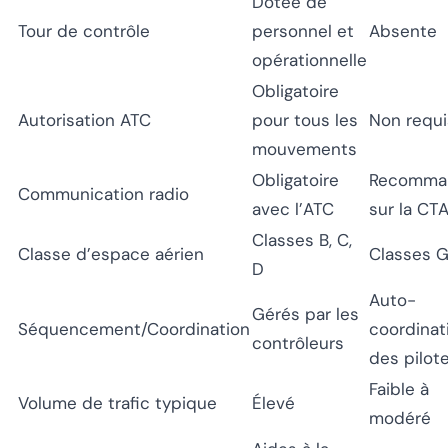
Dotée de
Tour de contrôle
personnel et
Absente
opérationnelle
Obligatoire
Autorisation ATC
pour tous les
Non requ
mouvements
Obligatoire
Recomma
Communication radio
avec l’ATC
sur la CT
Classes B, C,
Classe d’espace aérien
Classes G
D
Auto-
Gérés par les
Séquencement/Coordination
coordinat
contrôleurs
des pilot
Faible à
Volume de trafic typique
Élevé
modéré