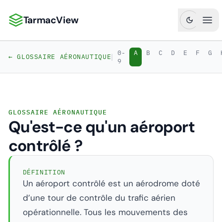
TarmacView
TarmacView : Analyses aéronautiques de précision
Ouv
0-
A
B
C
D
E
F
G
|
← GLOSSAIRE AÉRONAUTIQUE
9
GLOSSAIRE AÉRONAUTIQUE
Qu'est-ce qu'un aéroport
contrôlé ?
DÉFINITION
Un aéroport contrôlé est un aérodrome doté
d’une tour de contrôle du trafic aérien
opérationnelle. Tous les mouvements des