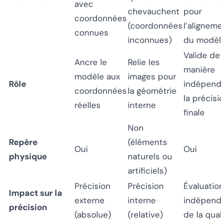
avec
chevauchent
pour
coordonnées
(coordonnées
l’alignem
connues
inconnues)
du modè
Valide de
Ancre le
Relie les
manière
modèle aux
images pour
Rôle
indépend
coordonnées
la géométrie
la précis
réelles
interne
finale
Non
Repère
(éléments
Oui
Oui
physique
naturels ou
artificiels)
Précision
Précision
Évaluatio
Impact sur la
externe
interne
indépend
précision
(absolue)
(relative)
de la qua