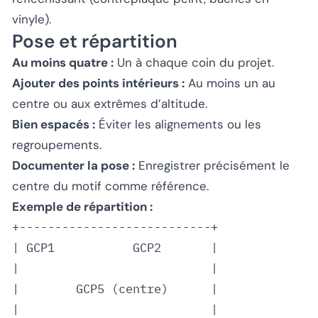
vinyle).
Pose et répartition
Au moins quatre :
Un à chaque coin du projet.
Ajouter des points intérieurs :
Au moins un au
centre ou aux extrêmes d’altitude.
Bien espacés :
Éviter les alignements ou les
regroupements.
Documenter la pose :
Enregistrer précisément le
centre du motif comme référence.
Exemple de répartition :
+---------------------------+

| GCP1           GCP2       |

|                           |

|        GCP5 (centre)      |

|                           |
