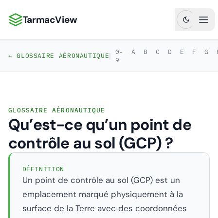
TarmacView
TarmacView : Analyses aéronautiques de précision
Ouv
0-
A
B
C
D
E
F
G
|
← GLOSSAIRE AÉRONAUTIQUE
9
GLOSSAIRE AÉRONAUTIQUE
Qu’est-ce qu’un point de
contrôle au sol (GCP) ?
DÉFINITION
Un point de contrôle au sol (GCP) est un
emplacement marqué physiquement à la
surface de la Terre avec des coordonnées