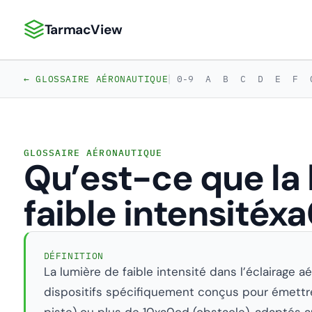
TarmacView
TarmacView : Analyses aéronautiques de précision
|
← GLOSSAIRE AÉRONAUTIQUE
0-9
A
B
C
D
E
F
GLOSSAIRE AÉRONAUTIQUE
Qu’est-ce que la
faible intensitéx
DÉFINITION
La lumière de faible intensité dans l’éclairage 
dispositifs spécifiquement conçus pour émett
piste) ou plus de 10xa0cd (obstacle), adaptés aux