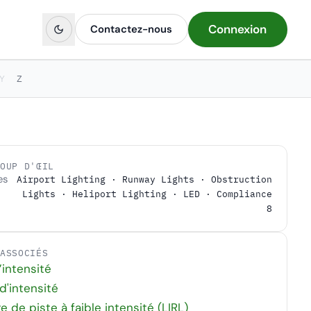
Connexion
Contactez-nous
Y
Z
COUP D'ŒIL
es
Airport Lighting · Runway Lights · Obstruction
Lights · Heliport Lighting · LED · Compliance
8
 ASSOCIÉS
’intensité
d'intensité
e de piste à faible intensité (LIRL)