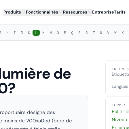
Produits
Fonctionnalités
Ressources
Entreprise
Tarifs
G
H
I
J
K
L
M
N
O
P
Q
R
S
T
U
V
W
X
 lumière de
EN UN 
Étiquett
a0?
Langues
TERMES
Palier d
aéroportuaire désigne des
Niveau 
re moins de 200xa0cd (bord de
Éclairag
 aéroports à faible trafic,