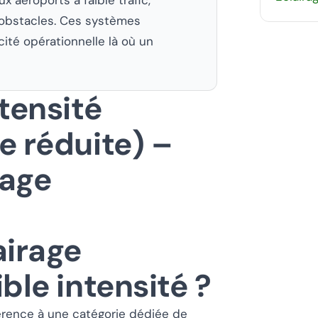
d’obstacles. Ces systèmes
acité opérationnelle là où un
tensité
e réduite) –
rage
airage
ble intensité ?
éférence à une catégorie dédiée de