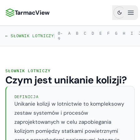
TarmacView
TarmacView: Precyzyjna analityka lotnicza
Otw
0-
A
B
C
D
E
F
G
H
I
|
← SŁOWNIK LOTNICZY
9
SŁOWNIK LOTNICZY
Czym jest unikanie kolizji?
DEFINICJA
Unikanie kolizji w lotnictwie to kompleksowy
zestaw systemów i procesów
zaprojektowanych w celu zapobiegania
kolizjom pomiędzy statkami powietrznymi