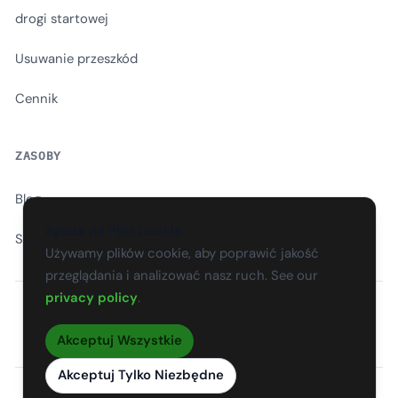
drogi startowej
Usuwanie przeszkód
Cennik
ZASOBY
Blog
Zgoda na Pliki Cookie
Słownik
Używamy plików cookie, aby poprawić jakość
przeglądania i analizować nasz ruch. See our
privacy policy
.
EN
CS
SK
DE
PL
HU
ES
FR
Akceptuj Wszystkie
Akceptuj Tylko Niezbędne