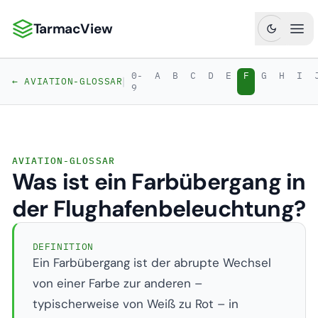
TarmacView
TarmacView: Präzisionsluftfahrtanalytik
Hau
0-
A
B
C
D
E
F
G
H
I
|
← AVIATION-GLOSSAR
9
AVIATION-GLOSSAR
Was ist ein Farbübergang in
der Flughafenbeleuchtung?
DEFINITION
Ein Farbübergang ist der abrupte Wechsel
von einer Farbe zur anderen –
typischerweise von Weiß zu Rot – in