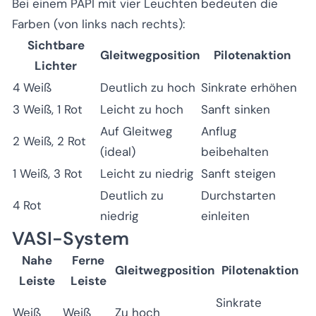
Bei einem PAPI mit vier Leuchten bedeuten die
Farben (von links nach rechts):
Sichtbare
Gleitwegposition
Pilotenaktion
Lichter
4 Weiß
Deutlich zu hoch
Sinkrate erhöhen
3 Weiß, 1 Rot
Leicht zu hoch
Sanft sinken
Auf Gleitweg
Anflug
2 Weiß, 2 Rot
(ideal)
beibehalten
1 Weiß, 3 Rot
Leicht zu niedrig
Sanft steigen
Deutlich zu
Durchstarten
4 Rot
niedrig
einleiten
VASI-System
Nahe
Ferne
Gleitwegposition
Pilotenaktion
Leiste
Leiste
Sinkrate
Weiß
Weiß
Zu hoch