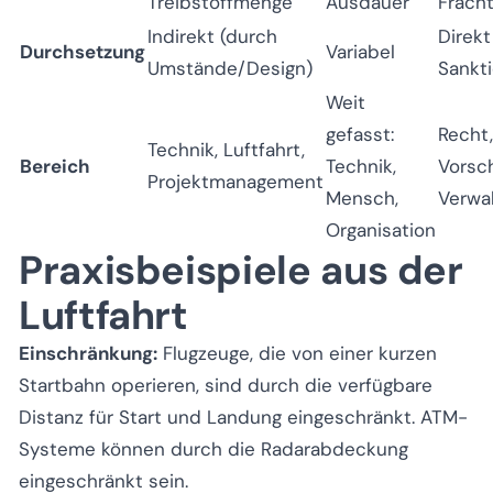
Treibstoffmenge
Ausdauer
Frach
Indirekt (durch
Direkt
Durchsetzung
Variabel
Umstände/Design)
Sankt
Weit
gefasst:
Recht,
Technik, Luftfahrt,
Bereich
Technik,
Vorsch
Projektmanagement
Mensch,
Verwa
Organisation
Praxisbeispiele aus der
Luftfahrt
Einschränkung:
Flugzeuge, die von einer kurzen
Startbahn operieren, sind durch die verfügbare
Distanz für Start und Landung eingeschränkt. ATM-
Systeme können durch die Radarabdeckung
eingeschränkt sein.