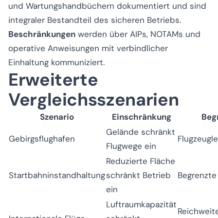
und Wartungshandbüchern dokumentiert und sind
integraler Bestandteil des sicheren Betriebs.
Beschränkungen
werden über AIPs, NOTAMs und
operative Anweisungen mit verbindlicher
Einhaltung kommuniziert.
Erweiterte
Vergleichsszenarien
Szenario
Einschränkung
Beg
Gelände schränkt
Gebirgsflughafen
Flugzeugl
Flugwege ein
Reduzierte Fläche
Startbahninstandhaltung
schränkt Betrieb
Begrenzte
ein
Luftraumkapazität
Reichweit