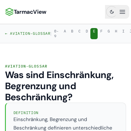
TarmacView
TarmacView: Präzisionsluftfahrtanalytik
Hau
0-
A
B
C
D
E
F
G
H
I
|
← AVIATION-GLOSSAR
9
AVIATION-GLOSSAR
Was sind Einschränkung,
Begrenzung und
Beschränkung?
DEFINITION
Einschränkung, Begrenzung und
Beschränkung definieren unterschiedliche