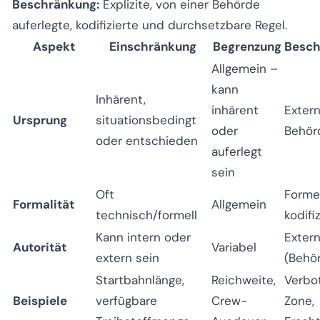
Beschränkung:
Explizite, von einer Behörde
auferlegte, kodifizierte und durchsetzbare Regel.
Aspekt
Einschränkung
Begrenzung
Besch
Allgemein –
kann
Inhärent,
inhärent
Exter
Ursprung
situationsbedingt
oder
Behör
oder entschieden
auferlegt
sein
Oft
Formel
Formalität
Allgemein
technisch/formell
kodifiz
Kann intern oder
Exter
Autorität
Variabel
extern sein
(Behö
Startbahnlänge,
Reichweite,
Verbo
Beispiele
verfügbare
Crew-
Zone,