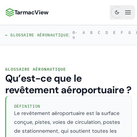
TarmacView
TarmacView : Analyses aéronautiques de précision
Ouv
0-
A
B
C
D
E
F
G
|
← GLOSSAIRE AÉRONAUTIQUE
9
GLOSSAIRE AÉRONAUTIQUE
Qu’est-ce que le
revêtement aéroportuaire ?
DÉFINITION
Le revêtement aéroportuaire est la surface
conçue, pistes, voies de circulation, postes
de stationnement, qui soutient toutes les